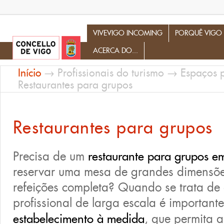
Profesionales del Turismo
VIVEVIGO INCOMING
PORQUÊ VIGO
ACERCA DO...
Início
→
Profissionais do turismo
→
Espaços 
Restaurantes para grupos
Restaurantes para grupos
Precisa de um
restaurante para grupos e
reservar uma mesa de grandes dimensõe
refeições completa? Quando se trata de
profissional de larga escala é important
estabelecimento à medida
, que permita a