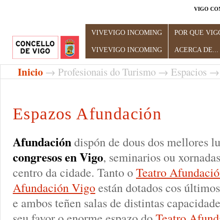
VIGO CO
Profesionales del Turismo
VIVEVIGO INCOMING
POR QUE VIG
VIVEVIGO INCOMING
ACERCA DE...
Inicio
→
Profesionais do Turismo
→
Espacios
→ 
Espazos Afundación
Afundación
dispón de dous dos mellores l
congresos en Vigo
, seminarios ou xornadas
centro da cidade. Tanto o
Teatro Afundaci
Afundación Vigo
están dotados cos últimos
e ambos teñen salas de distintas capacidade
seu favor o enorme espazo do
Teatro Afund