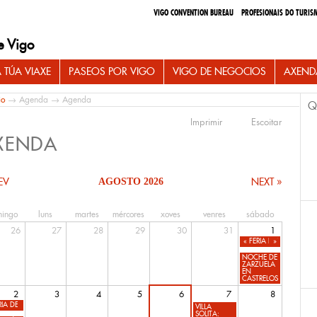
VIGO CONVENTION BUREAU
PROFESIONAIS DO TURIS
e Vigo
 TÚA VIAXE
PASEOS POR VIGO
VIGO DE NEGOCIOS
AXEND
io
→
Agenda
→ Agenda
Q
Imprimir
Escoitar
XENDA
EV
NEXT »
AGOSTO 2026
ingo
luns
martes
mércores
xoves
venres
sábado
26
27
28
29
30
31
1
«
FERIA DEL LIBRO US
»
NOCHE DE
ZARZUELA
EN
CASTRELOS
2
3
4
5
6
7
8
RIA DEL LIBRO USADO Y DE OCASIÓN DE VIGO
VILLA
SOLITA: