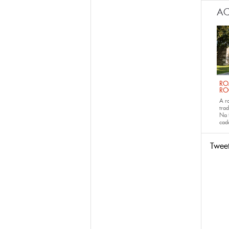
AC
RO
RO
A r
trad
Na 
ca
Twee