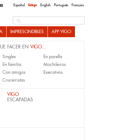
Español
Galego
English
Português
Français
MO
Search this site
A
IMPRESCINDIBLES
APP VIGO
UE FACER EN
VIGO...
Singles
En parella
En familia
Mochileiros
Con amigos
Executivos
Cruceiristas
VIGO
ESCAPADAS
ADO Y DE OCASIÓN DE VIGO