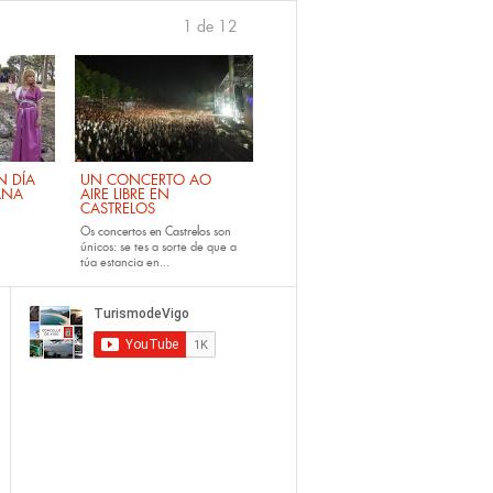
1 de 12
›
 DÍA
UN CONCERTO AO
ANA
AIRE LIBRE EN
CASTRELOS
Os
concertos en Castrelos
son
únicos: se tes a sorte de que a
túa estancia en...