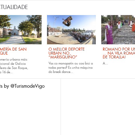
TUALIDADE
MERÍA DE SAN
O MELLOR DEPORTE
ROMANO POR UN
QUE
URBAN NO
... NA VILA ROM
“MARISQUIÑO”
DE TORALLA!
omería urbana máis
Vas co
monopatín
ou coa
bici
a
A...
icional de Galicia
todas partes? Es unha máquina
festa de San Roque,
do
break dance...
da
16 de...
ts by @TurismodeVigo