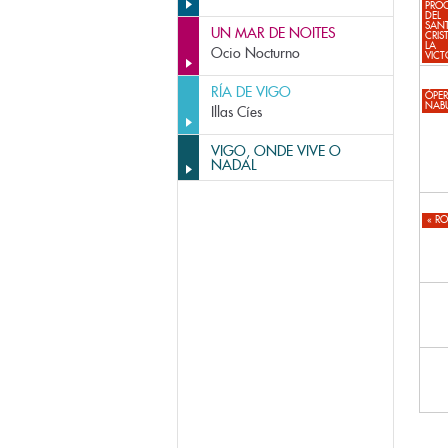
PRO
DEL
SANT
UN MAR DE NOITES
CRIS
LA
Ocio Nocturno
VICT
RÍA DE VIGO
ÓPE
NAB
Illas Cíes
VIGO, ONDE VIVE O
NADAL
«
RO