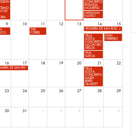
CESIÓN
CONCIERTO
ROXANA
ÍSIMO
MOURIÑO
TO DE
ABRAHAM
MATEO
ORIA
9
10
11
12
13
14
15
ROMERÍA DE SAN ROQUE
»
RA
THE
UCO
CORRS
VILLA
IVÁN
SOLITA:
FERREIRO
CONCIERTO
LÄCON SÏN
JRËLOS
VIVA
SUECIA
16
17
18
19
20
21
22
MERÍA DE SAN ROQUE
VILLA
SOLITA:
CONCIERTO
MARÍA
REIRÍS
QUARTET
23
24
25
26
27
28
29
30
31
1
2
3
4
5