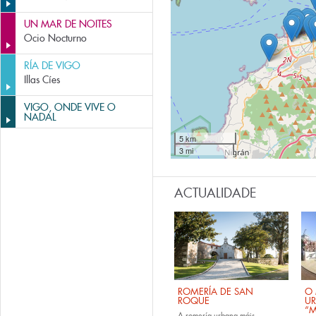
UN MAR DE NOITES
Ocio Nocturno
RÍA DE VIGO
Illas Cíes
VIGO, ONDE VIVE O
NADAL
5 km
3 mi
ACTUALIDADE
ROMERÍA DE SAN
O 
ROQUE
U
“M
A romería urbana máis