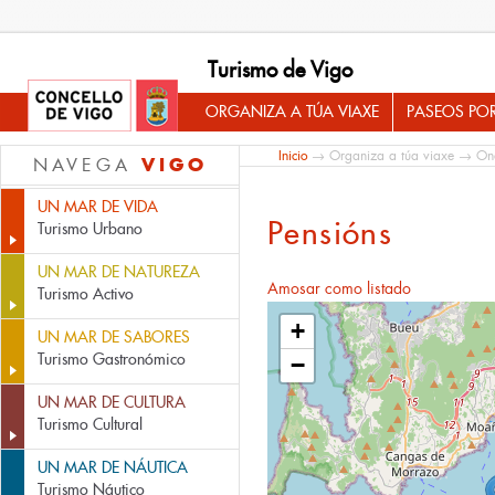
Turismo de Vigo
ORGANIZA A TÚA VIAXE
PASEOS PO
Inicio
→
Organiza a túa viaxe
→
On
VIGO
NAVEGA
UN MAR DE VIDA
Pensións
Turismo Urbano
UN MAR DE NATUREZA
Amosar como listado
Turismo Activo
+
UN MAR DE SABORES
Turismo Gastronómico
−
UN MAR DE CULTURA
Turismo Cultural
UN MAR DE NÁUTICA
Turismo Náutico