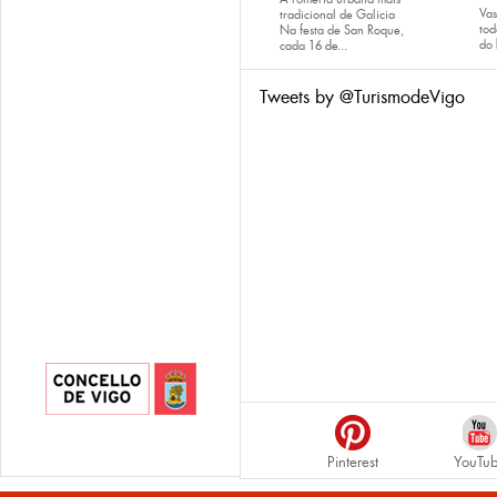
Va
tradicional de Galicia
tod
Na festa de San Roque,
do
cada
16 de...
Tweets by @TurismodeVigo
Pinterest
YouTu