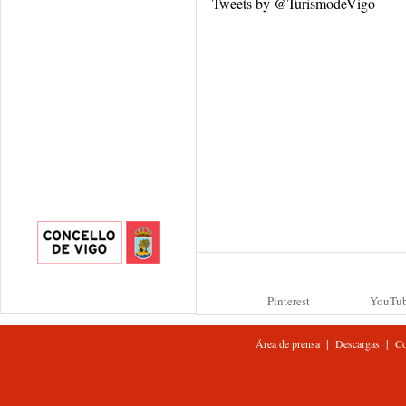
Tweets by @TurismodeVigo
Pinterest
YouTu
|
|
Área de prensa
Descargas
Co