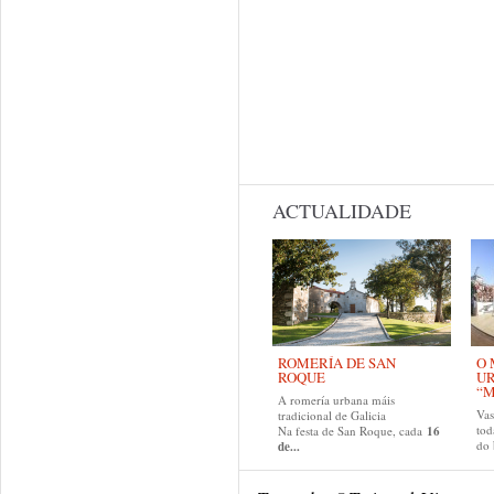
ACTUALIDADE
ROMERÍA DE SAN
O 
ROQUE
U
“M
A romería urbana máis
Va
tradicional de Galicia
tod
Na festa de San Roque, cada
16
do
de...