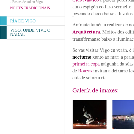
-
Postas de sol en Vigo
ata o espigón co faro vermello,
NOITES TRADICIONAIS
pescando choco baixo a luz dos 
RÍA DE VIGO
Anímate tamén a realizar de no
Arquitectura
VIGO, ONDE VIVE O
. Moitos dos edi
NADAL
transfórmanse baixo a iluminac
Se vas visitar Vigo en verán, é
nocturno
xunto ao mar: a prai
primeira copa
nalgunha da súas 
de
Bouzas
invitan a deixarse le
cidade sobre a ría.
Galería de imaxes: