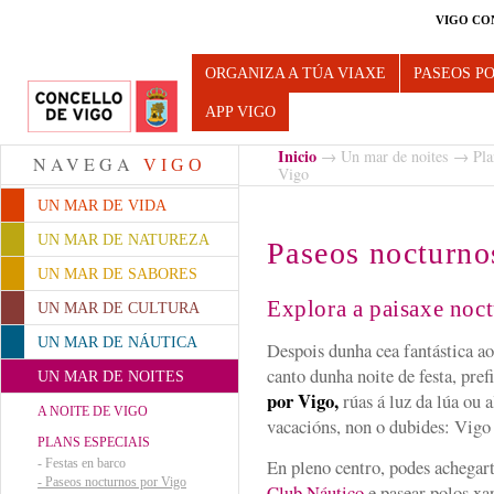
VIGO CO
Turismo de Vigo
ORGANIZA A TÚA VIAXE
PASEOS P
APP VIGO
Inicio
→
Un mar de noites
→
Pla
NAVEGA
VIGO
Vigo
UN MAR DE VIDA
UN MAR DE NATUREZA
Paseos nocturno
UN MAR DE SABORES
Explora a paisaxe noc
UN MAR DE CULTURA
UN MAR DE NÁUTICA
Despois dunha cea fantástica ao
canto dunha noite de festa, pre
UN MAR DE NOITES
por Vigo,
rúas á luz da lúa ou 
A NOITE DE VIGO
vacacións, non o dubides: Vigo 
PLANS ESPECIAIS
En pleno centro, podes achegar
-
Festas en barco
-
Paseos nocturnos por Vigo
Club Náutico
e pasear polos xa