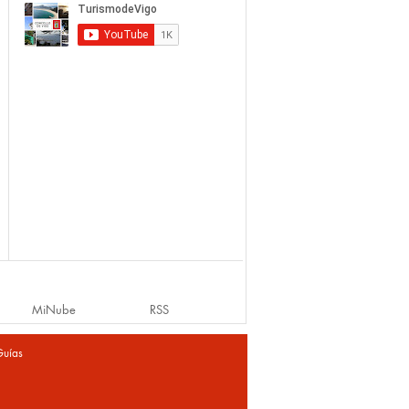
MiNube
RSS
Guías