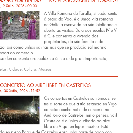
ANO POR UN DÍA ... NA VILA ROMANA DE TORALLA!
, 9 Xullo, 2026 - 00:00
A
Villa Romana de Toralla
, situada xunto
á praia do Vao, é a única vila romana
de Galicia escavada na súa totalidade e
aberta ás visitas. Data dos
séculos IV e V
d.C.
e conserva a vivenda dos
propietarios, da súa familia e do
izo, así como unhas salinas nas que se producía sal mariña
inada ao comercio.
ase dun conxunto arqueolóxico único e de gran importancia,...
uetas:
Cidade
,
Cultura
,
Museos
CONCERTO AO AIRE LIBRE EN CASTRELOS
s, 30 Xuño, 2026 - 11:52
Os
concertos en Castrelos
son únicos: se
tes a sorte de que a túa estancia en Vigo
coincida cunha noite de concerto no
Auditorio de Castrelos
, nin o penses, vai!
Castrelos é o
único auditorio ao aire
libre de Vigo,
un lugar máxico. Está
ado en pleno
Parque de Castrelos
e ten unha parte de pago con