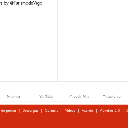
ts by @TurismodeVigo
Pinterest
YouTube
Google Plus
TripAdvisor
|
|
|
|
|
|
 de prensa
Descargas
Contacto
Vídeos
Axenda
Viaxeiros 2.0