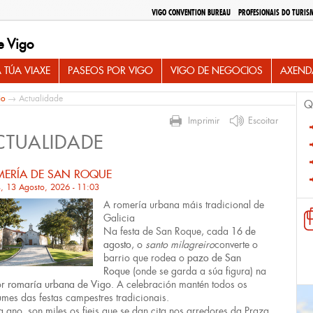
VIGO CONVENTION BUREAU
PROFESIONAIS DO TURIS
e Vigo
 TÚA VIAXE
PASEOS POR VIGO
VIGO DE NEGOCIOS
AXEND
io
→ Actualidade
Q
Imprimir
Escoitar
CTUALIDADE
ERÍA DE SAN ROQUE
, 13 Agosto, 2026 - 11:03
A romería urbana máis tradicional de
Galicia
Na festa de San Roque, cada
16 de
agosto
, o
santo milagreiro
converte o
barrio que rodea o
pazo de San
Roque
(onde se garda a súa figura) na
or
romaría urbana de Vigo.
A celebración mantén todos os
umes das festas campestres tradicionais.
 ano, son miles os fieis que se dan cita nos arredores da Praza