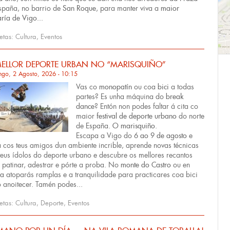
spaña, no barrio de
San Roque
, para manter viva a
maior
ría de Vigo...
uetas:
Cultura
,
Eventos
ELLOR DEPORTE URBAN NO “MARISQUIÑO”
ngo, 2 Agosto, 2026 - 10:15
Vas co
monopatín
ou coa
bici
a todas
partes? Es unha máquina do
break
dance
? Entón non podes faltar á cita co
maior
festival de deporte urbano
do norte
de España.
O marisquiño
.
Escapa a Vigo do
6 ao 9 de agosto
e
 cos teus amigos dun ambiente incrible, aprende novas técnicas
teus ídolos do deporte urbano e descubre os mellores recantos
 patinar, adestrar e pórte a proba. No
monte do Castro
ou en
ia
atoparás ramplas e a tranquilidade para practicares coa bici
o anoitecer. Tamén podes...
uetas:
Cultura
,
Deporte
,
Eventos