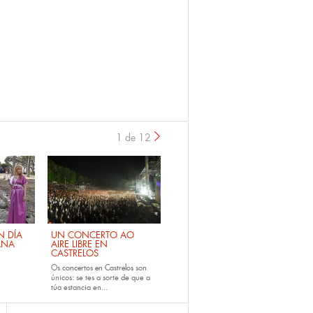
1 de 12
›
 DÍA
UN CONCERTO AO
ANA
AIRE LIBRE EN
CASTRELOS
Os
concertos en Castrelos
son
únicos: se tes a sorte de que a
túa estancia en...