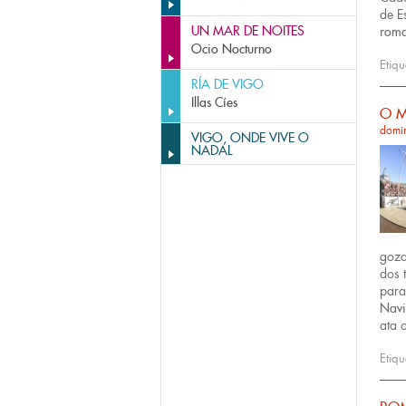
de E
UN MAR DE NOITES
roma
Ocio Nocturno
Etiq
RÍA DE VIGO
Illas Cíes
O M
domi
VIGO, ONDE VIVE O
NADAL
goza
dos 
para
Nav
ata 
Etiq