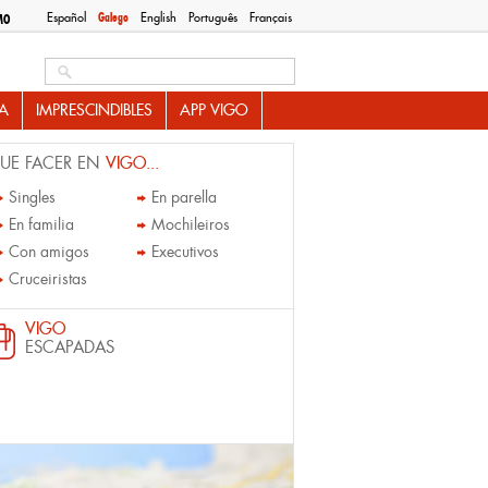
Español
Galego
English
Português
Français
MO
Search this site
A
IMPRESCINDIBLES
APP VIGO
UE FACER EN
VIGO...
Singles
En parella
En familia
Mochileiros
Con amigos
Executivos
Cruceiristas
VIGO
ESCAPADAS