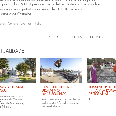
o para unhas 5.000 persoas, pero detrás deste enorme foso hai
as de acceso gratuíto
para máis de 10.000 persoas.
ditorio de
Castrelos...
uetas:
Cultura
,
Eventos
,
Noite
inas
1
2
3
4
5
…
SEGUINTE ›
ÚLTIMA »
TUALIDADE
MERÍA DE SAN
O MELLOR DEPORTE
ROMANO POR UN
QUE
URBAN NO
... NA VILA ROM
“MARISQUIÑO”
DE TORALLA!
omería urbana máis
Vas co
monopatín
ou coa
bici
a
A...
icional de Galicia
todas partes? Es unha máquina
festa de San Roque,
do
break dance...
da
16 de...