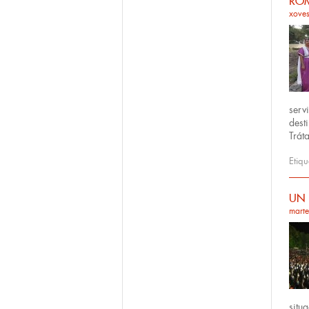
ROM
xoves
serv
dest
Trát
Etiq
UN 
marte
situ