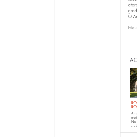
afor
grad
O Au
Etiq
Páx
AC
RO
RO
A r
trad
Na 
ca