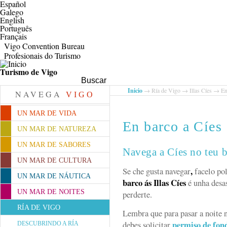
Español
Galego
English
Português
Français
Vigo Convention Bureau
Profesionais do Turismo
Turismo de Vigo
Search this site
Inicio
→
Ría de Vigo
→
Illas Cíes
→ En 
NAVEGA
VIGO
UN MAR DE VIDA
En barco a Cíes
UN MAR DE NATUREZA
UN MAR DE SABORES
Navega a Cíes no teu 
UN MAR DE CULTURA
,
Se che gusta navegar
facelo po
UN MAR DE NÁUTICA
barco ás Illas Cíes
é unha desas
UN MAR DE NOITES
perderte.
RÍA DE VIGO
Lembra que para pasar a noite n
permiso de fon
debes solicitar
DESCUBRINDO A RÍA