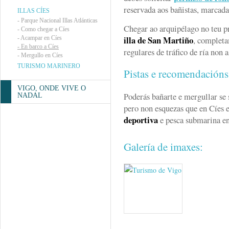
reservada aos bañistas, marcada
ILLAS CÍES
-
Parque Nacional Illas Atlánticas
Chegar ao arquipélago no teu p
-
Como chegar a Cíes
illa de San Martiño
-
Acampar en Cíes
, completa
-
En barco a Cíes
regulares de tráfico de ría non 
-
Mergullo en Cíes
TURISMO MARINERO
Pistas e recomendación
VIGO, ONDE VIVE O
Poderás bañarte e mergullar se 
NADAL
pero non esquezas que en Cíes 
deportiva
e pesca submarina en
Galería de imaxes: