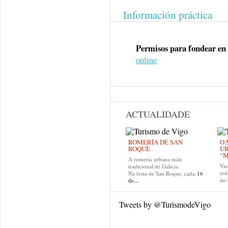
Información práctica
Permisos para fondear en 
online
ACTUALIDADE
ROMERÍA DE SAN
O 
ROQUE
U
“M
A romería urbana máis
Va
tradicional de Galicia
tod
Na festa de San Roque, cada
16
do
de...
Tweets by @TurismodeVigo