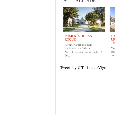
ACTUALIDADE
ROMERÍA DE SAN
O 
ROQUE
U
“M
A romería urbana máis
Va
tradicional de Galicia
tod
Na festa de San Roque, cada
16
do
de...
Tweets by @TurismodeVigo