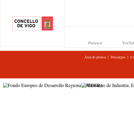
Pinterest
YouTu
|
|
Área de prensa
Descargas
Co