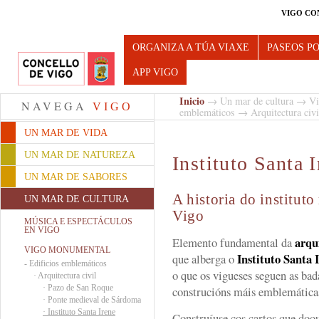
VIGO CO
Turismo de Vigo
ORGANIZA A TÚA VIAXE
PASEOS P
APP VIGO
Inicio
→
Un mar de cultura
→
Vi
NAVEGA
VIGO
emblemáticos
→
Arquitectura civi
UN MAR DE VIDA
UN MAR DE NATUREZA
Instituto Santa 
UN MAR DE SABORES
A historia do institut
UN MAR DE CULTURA
Vigo
MÚSICA E ESPECTÁCULOS
EN VIGO
arqu
Elemento fundamental da
VIGO MONUMENTAL
Instituto Santa 
que alberga o
-
Edificios emblemáticos
o que os vigueses seguen as ba
·
Arquitectura civil
·
Pazo de San Roque
construcións máis emblemáticas
·
Ponte medieval de Sárdoma
·
Instituto Santa Irene
Construíuse cos cartos que doou