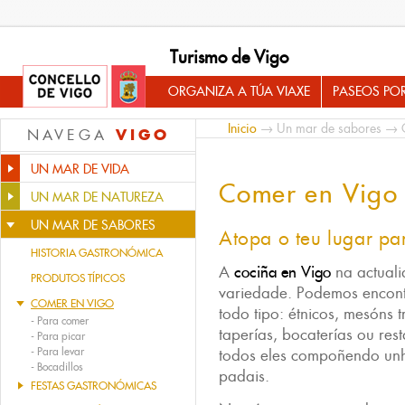
Turismo de Vigo
ORGANIZA A TÚA VIAXE
PASEOS PO
Inicio
→
Un mar de sabores
→ C
VIGO
NAVEGA
UN MAR DE VIDA
Comer en Vigo
UN MAR DE NATUREZA
UN MAR DE SABORES
Atopa o teu lugar pa
HISTORIA GASTRONÓMICA
A
cociña en Vigo
na actuali
PRODUTOS TÍPICOS
variedade. Podemos encon
COMER EN VIGO
todo tipo: étnicos, mesóns 
-
Para comer
taperías, bocaterías ou re
-
Para picar
-
Para levar
todos eles compoñendo unh
-
Bocadillos
padais.
FESTAS GASTRONÓMICAS