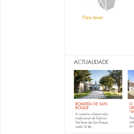
Para levar
ACTUALIDADE
ROMERÍA DE SAN
O 
ROQUE
U
“M
A romería urbana máis
Va
tradicional de Galicia
tod
Na festa de San Roque,
do
cada
16 de...