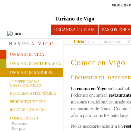
VIGO CONV
Turismo de Vigo
ORGANIZA TU VIAJE
PASEOS POR V
Inicio
→
Un mar de sabores
→ Co
NAVEGA
VIGO
UN MAR DE VIDA
Comer en Vigo
UN MAR DE NATURALEZA
UN MAR DE SABORES
Encuentra tu lugar pa
10 EXPERIENCIAS
GASTRONÓMICAS
cocina en Vigo
La
en la actual
restaurant
HISTORIA GASTRONÓMICA
Podemos encontrar
mesones tradicionales, asadores,
PRODUCTOS TÍPICOS
restaurantes de Nueva Cocina, 
RECETARIO DE VIGO
oferta para todos los paladares.
COMER EN VIGO
-
Para comer
res
No es necesario acudir a un
-
Para picar