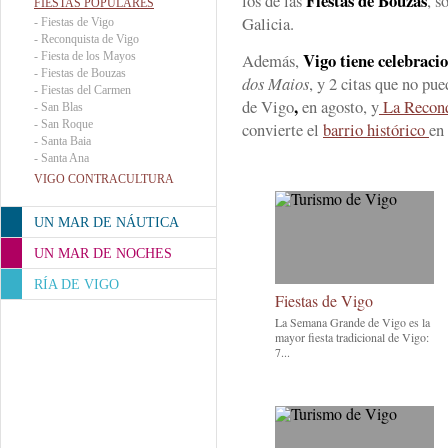
Fiestas de Bouzas
los de las
, s
FIESTAS POPULARES
Galicia.
-
Fiestas de Vigo
-
Reconquista de Vigo
Vigo tiene celebraci
-
Fiesta de los Mayos
Además,
-
Fiestas de Bouzas
dos Maios
, y 2 citas que no pu
-
Fiestas del Carmen
,
de Vigo
en agosto, y
La Reconq
-
San Blas
-
San Roque
convierte el
barrio histórico
en
-
Santa Baia
-
Santa Ana
VIGO CONTRACULTURA
UN MAR DE NÁUTICA
UN MAR DE NOCHES
RÍA DE VIGO
Fiestas de Vigo
La Semana Grande de Vigo es la
mayor fiesta tradicional de Vigo:
7...