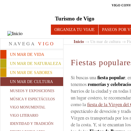
VIGO CONV
Turismo de Vigo
ORGANIZA TU VIAJE
PASEOS POR V
Inicio
→
Un mar de cultura
→ Fie
NAVEGA
VIGO
UN MAR DE VIDA
Fiestas populare
UN MAR DE NATURALEZA
UN MAR DE SABORES
fiesta popular
Si buscas una
, 
UN MAR DE CULTURA
romerías y
celebracio
tenemos
barrios de la ciudad y en todas 
MUSEOS Y EXPOSICIONES
un lugar costero, te recomenda
MÚSICA Y ESPECTÁCULOS
como la
fiesta de la Virgen de
VIGO MONUMENTAL
espectáculo de devoción y tradic
VIGO LITERARIO
Virgen es transportada por los 
de la costa. Y, si te encantan lo
IDENTIDAD Y TRADICIÓN