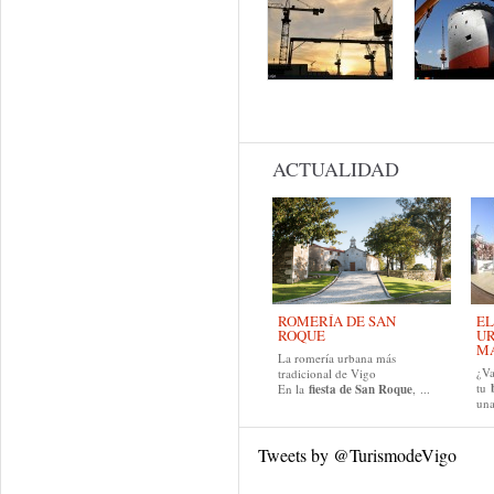
ACTUALIDAD
ROMERÍA DE SAN
EL
ROQUE
UR
MA
La romería urbana más
¿Va
tradicional de Vigo
tu
En la
fiesta de San Roque
, ...
una
Tweets by @TurismodeVigo