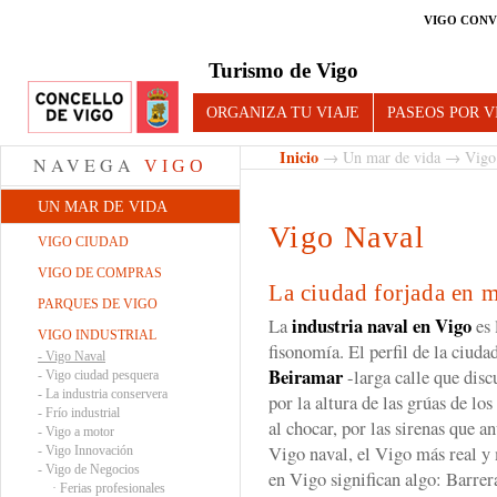
VIGO CONV
Turismo de Vigo
ORGANIZA TU VIAJE
PASEOS POR V
Inicio
→
Un mar de vida
→
Vigo 
NAVEGA
VIGO
UN MAR DE VIDA
Vigo Naval
VIGO CIUDAD
VIGO DE COMPRAS
La ciudad forjada en m
PARQUES DE VIGO
industria naval en Vigo
La
es 
VIGO INDUSTRIAL
fisonomía. El perfil de la ciuda
-
Vigo Naval
Beiramar
-larga calle que disc
-
Vigo ciudad pesquera
-
La industria conservera
por la altura de las grúas de los
-
Frío industrial
al chocar, por las sirenas que a
-
Vigo a motor
Vigo naval, el Vigo más real 
-
Vigo Innovación
-
Vigo de Negocios
en Vigo significan algo: Barre
·
Ferias profesionales