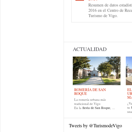
Resumen de datos estadíst
2016 en el
Centro de Rece
Turismo de Vigo.
Páginas
ACTUALIDAD
ROMERÍA DE SAN
EL
ROQUE
UR
MA
La romería urbana más
¿Va
tradicional de Vigo
tu
En la
fiesta de San Roque
, ...
una
Tweets by @TurismodeVigo