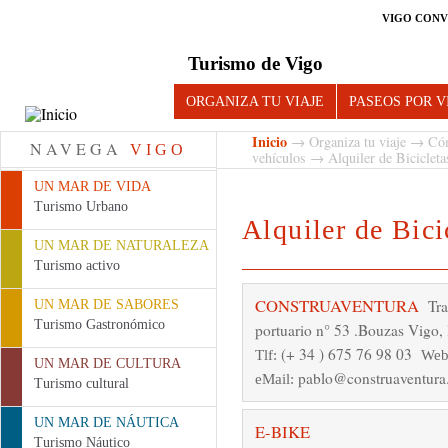
VIGO CONV
Turismo de Vigo
ORGANIZA TU VIAJE
PASEOS POR V
Inicio
→
Organiza tu viaje
→
Có
NAVEGA
VIGO
vehículos
→ Alquiler de Bicicleta
UN MAR DE VIDA
Turismo Urbano
Alquiler de Bici
UN MAR DE NATURALEZA
Turismo activo
CONSTRUAVENTURA
Tra
UN MAR DE SABORES
Turismo Gastronómico
portuario n° 53 .Bouzas Vigo, 
(+ 34 ) 675 76 98 03
Tlf:
Web
UN MAR DE CULTURA
pablo@construaventur
eMail:
Turismo cultural
UN MAR DE NÁUTICA
E-BIKE
Turismo Náutico