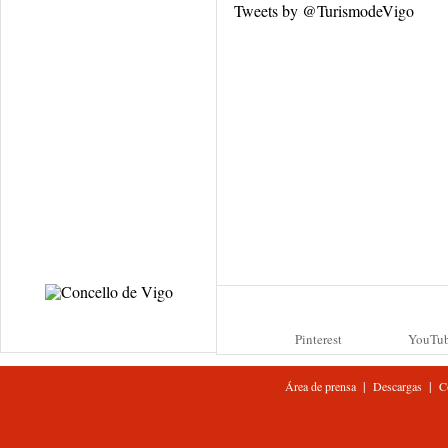
Tweets by @TurismodeVigo
Pinterest
YouTu
|
|
Área de prensa
Descargas
C