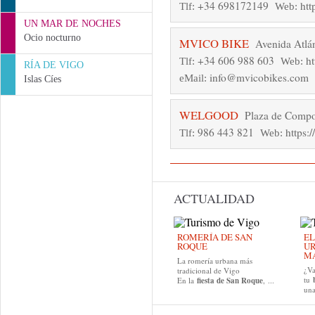
+34 698172149
htt
Tlf:
Web:
UN MAR DE NOCHES
Ocio nocturno
MVICO BIKE
Avenida Atlán
+34 606 988 603
h
Tlf:
Web:
RÍA DE VIGO
info@mvicobikes.com
eMail:
Islas Cíes
WELGOOD
Plaza de Compo
986 443 821
https:
Tlf:
Web:
ACTUALIDAD
ROMERÍA DE SAN
EL
ROQUE
UR
MA
La romería urbana más
¿Va
tradicional de Vigo
tu
En la
fiesta de San Roque
, ...
una