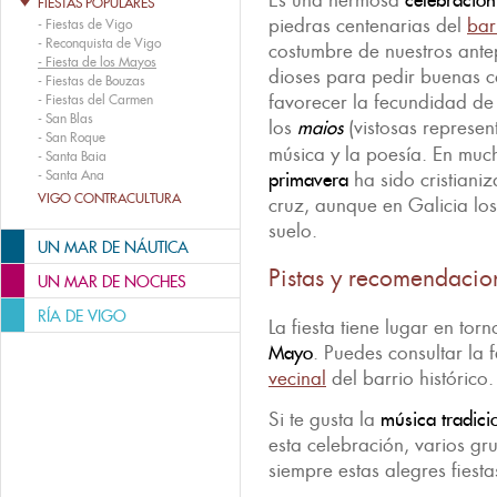
Es una hermosa
celebració
FIESTAS POPULARES
piedras centenarias del
bar
-
Fiestas de Vigo
-
Reconquista de Vigo
costumbre de nuestros ante
-
Fiesta de los Mayos
dioses para pedir buenas co
-
Fiestas de Bouzas
favorecer la fecundidad de 
-
Fiestas del Carmen
-
San Blas
los
maios
(vistosas represent
-
San Roque
música y la poesía. En much
-
Santa Baia
-
Santa Ana
primavera
ha sido cristiani
VIGO CONTRACULTURA
cruz, aunque en Galicia los
suelo.
UN MAR DE NÁUTICA
Pistas y recomendacio
UN MAR DE NOCHES
RÍA DE VIGO
La fiesta tiene lugar en tor
Mayo
. Puedes consultar la 
vecinal
del barrio histórico.
Si te gusta la
música tradici
esta celebración, varios gr
siempre estas alegres fiest