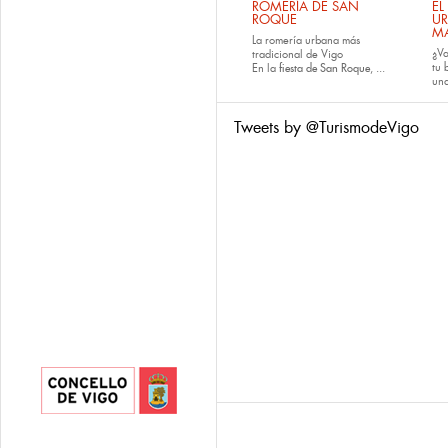
ROMERÍA DE SAN
EL
ROQUE
U
M
La romería urbana más
¿Va
tradicional de Vigo
tu
En la
fiesta de San Roque
, ...
una
Tweets by @TurismodeVigo