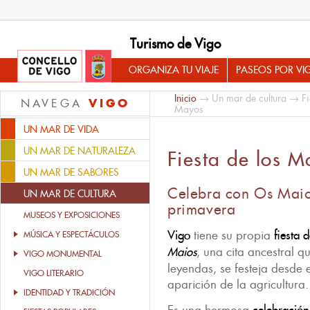
Turismo de Vigo
ORGANIZA TU VIAJE
PASEOS POR VI
Inicio
→
Un mar de cultura
→
F
VIGO
NAVEGA
Mayos
UN MAR DE VIDA
UN MAR DE NATURALEZA
Fiesta de los M
UN MAR DE SABORES
Celebra con Os Maios
UN MAR DE CULTURA
primavera
MUSEOS Y EXPOSICIONES
Vigo
tiene su propia
fiesta 
MÚSICA Y ESPECTÁCULOS
Maios
, una cita ancestral q
VIGO MONUMENTAL
leyendas, se festeja desde e
VIGO LITERARIO
aparición de la agricultura.
IDENTIDAD Y TRADICIÓN