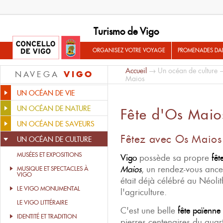
Turismo de Vigo
ORGANISEZ VOTRE VOYAGE
PROMENADES DA
Accueil
→
Un océan de culture
VIGO
NAVEGA
Maios
UN OCÉAN DE VIE
UN OCÉAN DE NATURE
Fête d'Os Maio
UN OCÉAN DE SAVEURS
Fêtez avec Os Maios 
UN OCÉAN DE CULTURE
MUSÉES ET EXPOSITIONS
Vigo
possède sa propre
fêt
Maios
, un rendez-vous ances
MUSIQUE ET SPECTACLES À
VIGO
était déjà célébré au Néolit
LE VIGO MONUMENTAL
l'agriculture.
LE VIGO LITTÉRAIRE
C'est une belle
fête païenne
IDENTITÉ ET TRADITION
pierres centenaires du quart