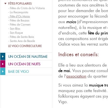
FÊTES POPULAIRES
coutumes de nos ancêtres lo
-
Fêtes du Cristo de la Victoria
pour leur demander de bonne
-
La Reconquista
pour encourager la fécondité
-
Fête d'Os Maios
-
Fêtes de Bouzas
aux
maios
(d'impressionnant
-
Fêtes de Carmen
naturelles), à la musique e
-
San Blas
d'endroits, cette
fête du pri
-
San Roque
-
Fêtes de Santa Baia
ces compositions sont érigé
-
Santa Ana de Beade
Galice vous les verrez surto
LE VIGO CONTRECULTURE
Indices et conseils:
UN OCÉAN DE NAUTISME
UN OCÉAN DE NUITS
Elle a lieu aux alentours de
de mai.
Vous pouvez consulte
BAIE DE VIGO
de l'
association
du quartier 
Si vous aimez la
musique tra
manquez pas cette festivité
folkloriques égayent ces joy
Vigo.