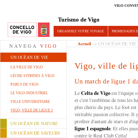
VIGO CONVE
Turismo de Vigo
ORGANISEZ VOTRE VOYAGE
PROMENADES D
Accueil
→
UN OCÉAN DE VIE
→
NAVEGA
VIGO
UN OCÉAN DE VIE
Vigo, ville de li
LA VILLE DE VIGO
LÈCHE-VITRINES À VIGO
Un match de ligue 1 da
PARCS DE VIGO
Celta de Vigo
Le
est l'équipe of
LE VIGO INDUSTRIEL
et c'est l'emblème de tous les ha
VILLE UNIVERSITAIRE
plus chérie du pays. Le foot est
VIGO, VILLE DE LIGUE 1
véritable passion collective. Il
profiter d'autant de stars et d'é
UN OCÉAN DE NATURE
ligue 1 espagnole
. Et elles pas
UN OCÉAN DE SAVEURS
contre le Real Club Celta!