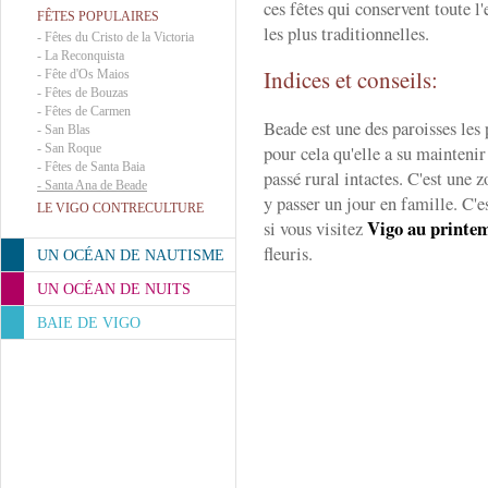
ces fêtes qui conservent toute l
FÊTES POPULAIRES
les plus traditionnelles.
-
Fêtes du Cristo de la Victoria
-
La Reconquista
Indices et conseils:
-
Fête d'Os Maios
-
Fêtes de Bouzas
-
Fêtes de Carmen
Beade est une des paroisses les 
-
San Blas
-
San Roque
pour cela qu'elle a su mainten
-
Fêtes de Santa Baia
passé rural intactes. C'est une 
-
Santa Ana de Beade
y passer un jour en famille. C'e
LE VIGO CONTRECULTURE
Vigo au printe
si vous visitez
fleuris.
UN OCÉAN DE NAUTISME
UN OCÉAN DE NUITS
BAIE DE VIGO