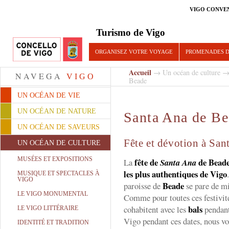
VIGO CONVE
Turismo de Vigo
ORGANISEZ VOTRE VOYAGE
PROMENADES D
Accueil
→
Un océan de culture
NAVEGA
VIGO
Beade
UN OCÉAN DE VIE
UN OCÉAN DE NATURE
Santa Ana de B
UN OCÉAN DE SAVEURS
Fête et dévotion à San
UN OCÉAN DE CULTURE
MUSÉES ET EXPOSITIONS
fête de
de Bead
La
Santa Ana
les plus authentiques de Vigo
MUSIQUE ET SPECTACLES À
VIGO
Beade
paroisse de
se pare de mi
LE VIGO MONUMENTAL
Comme pour toutes ces festivité
bals
cohabitent avec les
pendant 
LE VIGO LITTÉRAIRE
Vigo pendant ces dates, nous v
IDENTITÉ ET TRADITION