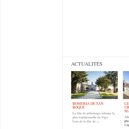
ACTUALITÉS
ROMERÍA DE SAN
LE
ROQUE
UR
MA
La fête de pèlerinage urbaine la
All
plus traditionnelle de Vigo
pla
Lors de la fête de
...
Cup