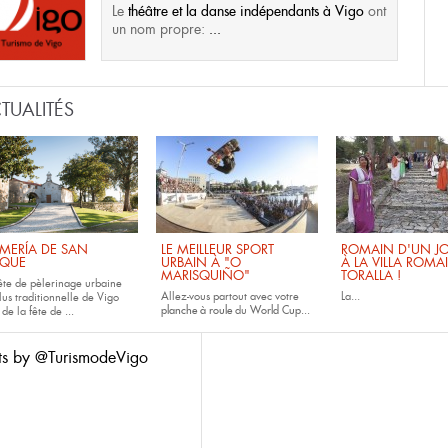
Le
théâtre et la danse indépendants à Vigo
ont
un nom propre:
...
TUALITÉS
MERÍA DE SAN
LE MEILLEUR SPORT
ROMAIN D'UN JO
QUE
URBAIN À "O
À LA VILLA ROMA
MARISQUIÑO"
TORALLA !
fête de pèlerinage urbaine
Allez-vous partout avec votre
La...
lus traditionnelle de Vigo
planche à roule
du
World Cup...
 de la fête de
...
ts by @TurismodeVigo