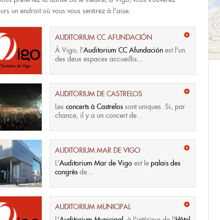
urs un endroit où vous vous sentirez à l'aise.
AUDITORIUM CC AFUNDACIÓN
À Vigo, l'
Auditorium CC Afundación
est l'un
des deux espaces accueillis...
AUDITORIUM DE CASTRELOS
Les
concerts à Castrelos
sont uniques. Si, par
chance, il y a un concert de...
AUDITORIUM MAR DE VIGO
L'
Auditorium Mar de Vigo
est le
palais des
congrès
de...
AUDITORIUM MUNICIPAL
L'
Auditorium Municipal
, à l'intérieur de l'
Hôtel