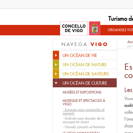
Turismo d
ORGANISEZ VO
Acc
VIGO
NAVEGA
pou
UN OCÉAN DE VIE
Es
UN OCÉAN DE NATURE
co
UN OCÉAN DE SAVEURS
UN OCÉAN DE CULTURE
Les
MUSÉES ET EXPOSITIONS
Vous
MUSIQUE ET SPECTACLES À
VIGO
audi
-
Espaces pour spectacles et
sall
concerts
-
Endroits pour écouter de la
l'av
musique en direct
diza
-
Grands concerts et festivals
que 