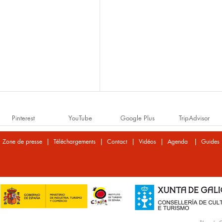
Pinterest
YouTube
Google Plus
TripAdvisor
|
|
|
|
|
Zone de presse
Téléchargements
Contact
Vidéos
Agenda
Guides