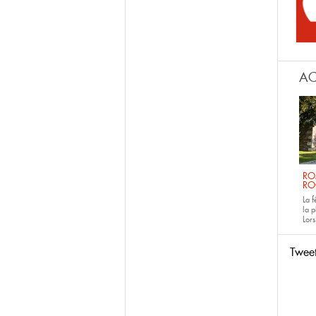
AC
RO
RO
La 
la p
Lors
Twee