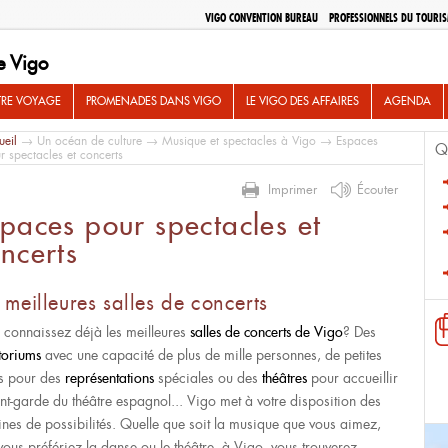
VIGO CONVENTION BUREAU
PROFESSIONNELS DU TOURI
e Vigo
TRE VOYAGE
PROMENADES DANS VIGO
LE VIGO DES AFFAIRES
AGENDA
ueil
→
Un océan de culture
→
Musique et spectacles à Vigo
→ Espaces
Q
r spectacles et concerts
Imprimer
Écouter
paces pour spectacles et
ncerts
 meilleures salles de concerts
 connaissez déjà les meilleures
salles de concerts de Vigo
? Des
toriums
avec une capacité de plus de mille personnes, de petites
es pour des
représentations
spéciales ou des
théâtres
pour accueillir
ant-garde du théâtre espagnol... Vigo met à votre disposition des
ines de possibilités. Quelle que soit la musique que vous aimez,
vous préfériez la danse ou le théâtre, à Vigo, vous trouverez