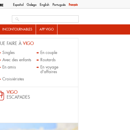
Español
Galego
English
Português
Français
SME
Search this site
INCONTOURNABLES
APP VIGO
UE FAIRE À
VIGO
Singles
En couple
Avec des enfants
Routards
En amis
En voyage
d'affaires
Croisiéristes
VIGO
ESCAPADES