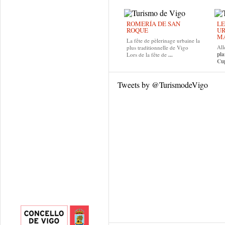
ROMERÍA DE SAN
LE
ROQUE
UR
MA
La fête de pèlerinage urbaine la
All
plus traditionnelle de Vigo
pla
Lors de la fête de
...
Cup
Tweets by @TurismodeVigo