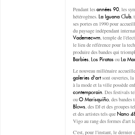
Pendant les
, les sy
années 90
hétérogènes.
, 
La Iguana Club
ses portes en 1990 pour accueill
du paysage indépendant internat
, temple de l'élec
Vademecwm
le lieu de référence pour la tec
produire des bandes qui triomph
,
ou
Barbies
Los Piratas
La Ma
Le nouveau millénaire accueille
sont ouvertes, la
galeries d'art
à la mode et la ville possède en
. Des festivals t
contemporain
ou
, des bandes 
O Marisquiño
, des DJ et des groupes t
Blows
et des artistes tels que
Nano 4
Vigo au rang des formes d'art l
C'est, pour l'instant, le dernier