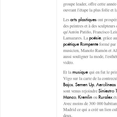
groupe leader, offre cette anné
ouvrant l'étape la plus folle et 
Les
ont prospér
arts plastiques
des peintres et à des sculpteurs 
qu'Antón Patiño, Francisco Le
Lamazares. La
, grâce a
poésie
formé par 
poétique Rompente
musicien, Manolo Ramón et Alb
aussi souligner la mode, l'esthét
vidéo.
Et la
qui en fut le pr
musique
Vigo sur la carte de la contrecu
,
,
Bajos
Semen Up
Aerolíneas
sont venus rejoindre
Siniestro 
,
ou
ét
Manco
Kremlin
Ruralex
Avec moins de 300 000 habitants
Madrid ce qui a créé un lien cul
deux.