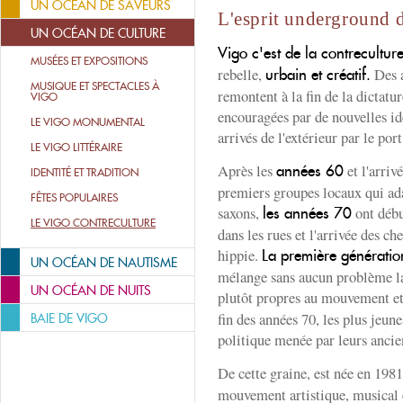
UN OCÉAN DE SAVEURS
L'esprit underground d
UN OCÉAN DE CULTURE
Vigo c'est de la contrecultur
MUSÉES ET EXPOSITIONS
rebelle,
Des a
urbain et créatif.
MUSIQUE ET SPECTACLES À
remontent à la fin de la dictatu
VIGO
encouragées par de nouvelles id
LE VIGO MONUMENTAL
arrivés de l'extérieur par le por
LE VIGO LITTÉRAIRE
Après les
et l'arriv
années 60
IDENTITÉ ET TRADITION
premiers groupes locaux qui ada
FÊTES POPULAIRES
saxons,
ont débu
les années 70
LE VIGO CONTRECULTURE
dans les rues et l'arrivée des 
hippie.
La première génération
UN OCÉAN DE NAUTISME
mélange sans aucun problème la 
UN OCÉAN DE NUITS
plutôt propres au mouvement e
fin des années 70, les plus jeune
BAIE DE VIGO
politique menée par leurs ancie
De cette graine, est née en 198
mouvement artistique, musical 