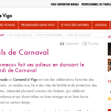
VIGO CONVENTION BUREAU
PROFESSIONNELS DU TOURI
e Vigo
TRE VOYAGE
PROMENADES DANS VIGO
LE VIGO DES AFFAIRES
AGENDA
ueil
→
Un océan de nuits
→
Nuits traditionnelles
→ Bals de Carnaval
A
Imprimer
Écouter
ls de Carnaval
«meco» fait ses adieux en dansant le
rdi de Carnaval
roido
ou
Carnaval à Vigo
est une des célébrations favorites des
P
iens, un rendez-vous lié à des rites de fertilité et de protection des
tes, interprété plus-tard comme rite chrétien, qui célébrait
ondance et qui disait adieu au bien manger et au bien boire
ant un certain temps.