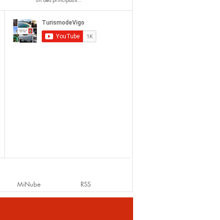
un des principaux...
MiNube
RSS