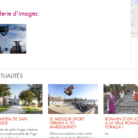
erie d'images:
TUALITÉS
MERÍA DE SAN
LE MEILLEUR SPORT
ROMAIN D'UN JO
QUE
URBAIN À "O
À LA VILLA ROMA
MARISQUIÑO"
TORALLA !
fête de pèlerinage urbaine
Allez-vous partout avec votre
La...
lus traditionnelle de Vigo
planche à roule
du
World Cup...