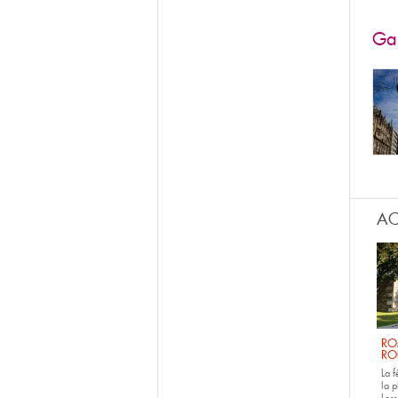
Gal
AC
RO
RO
La 
la p