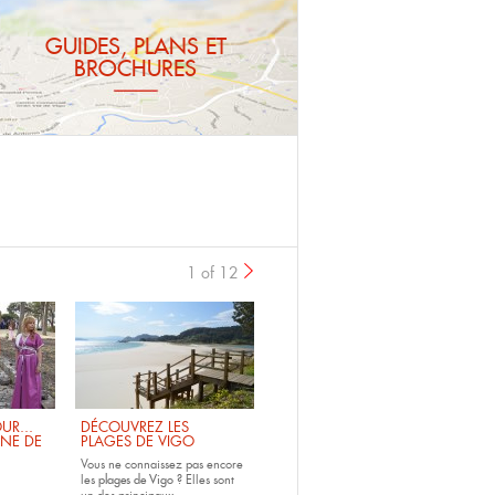
GUIDES, PLANS ET
BROCHURES
1 of 12
UR...
DÉCOUVREZ LES
INE DE
PLAGES DE VIGO
Vous ne connaissez pas encore
les
plages de Vigo ?
Elles sont