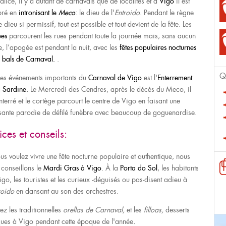
alice, il y a autant de carnavals que de localités et à
Vigo
il est
bré en
intronisant le
Meco
: le dieu de l'
Entroido
. Pendant le règne
 dieu si permissif, tout est possible et tout devient de la fête. Les
pes
parcourent les rues pendant toute la journée mais, sans aucun
e, l’apogée est pendant la nuit, avec les
fêtes populaires nocturnes
s bals de Carnaval.
.
Q
es événements importants du
Carnaval de Vigo
est l'
Enterrement
a Sardine.
Le Mercredi des Cendres, après le décès du Meco, il
nterré et le cortège parcourt le centre de Vigo en faisant une
ante parodie de défilé funèbre avec beaucoup de goguenardise.
ices et conseils:
ous voulez vivre une fête nocturne populaire et authentique, nous
 conseillons le
Mardi Gras à Vigo
. À la
Porta do Sol
, les habitants
go, les touristes et les curieux -déguisés ou pas-disent adieu à
roido
en dansant au son des orchestres.
ez les traditionnelles
orellas de Carnaval,
et les
filloas,
desserts
ques à Vigo pendant cette époque de l'année
.