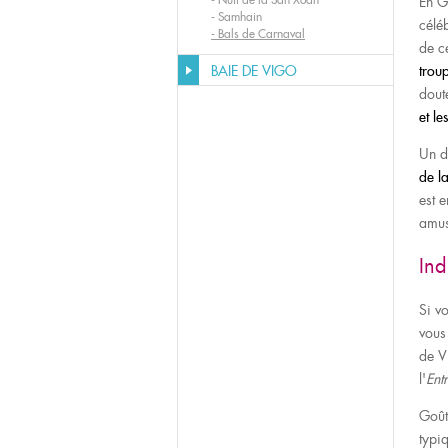
En G
-
Samhain
célé
-
Bals de Carnaval
de ce
BAIE DE VIGO
trou
dout
et le
Un d
de l
est e
amus
Ind
Si v
vous
de Vi
l'
Ent
Goût
typi