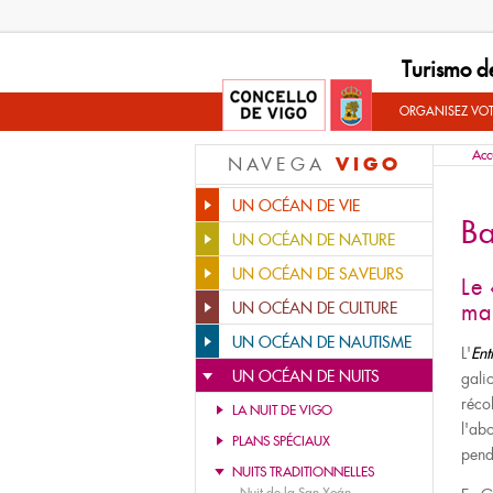
Turismo d
ORGANISEZ VO
Acc
VIGO
NAVEGA
UN OCÉAN DE VIE
Ba
UN OCÉAN DE NATURE
UN OCÉAN DE SAVEURS
Le 
UN OCÉAN DE CULTURE
ma
UN OCÉAN DE NAUTISME
L'
Ent
UN OCÉAN DE NUITS
galic
récol
LA NUIT DE VIGO
l'ab
PLANS SPÉCIAUX
pend
NUITS TRADITIONNELLES
-
Nuit de la San Xoán