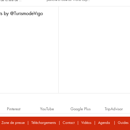
 de la fête de
...
ts by @TurismodeVigo
Pinterest
YouTube
Google Plus
TripAdvisor
|
|
|
|
|
Zone de presse
Téléchargements
Contact
Vidéos
Agenda
Guides