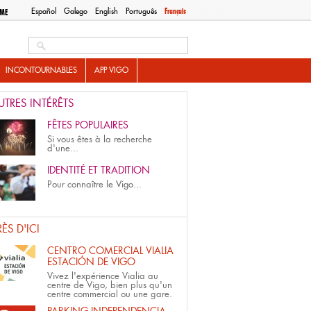
Español
Galego
English
Português
Français
SME
Search this site
INCONTOURNABLES
APP VIGO
UTRES INTÉRÊTS
FÊTES POPULAIRES
Si vous êtes à la recherche
d'une...
IDENTITÉ ET TRADITION
Pour connaître le
Vigo...
RÈS D'ICI
CENTRO COMERCIAL VIALIA
ESTACIÓN DE VIGO
Vivez l'expérience Vialia au
centre de Vigo, bien plus qu'un
centre commercial ou une gare.