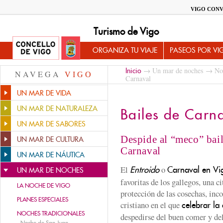
VIGO CONV
Turismo de Vigo
ORGANIZA TU VIAJE
PASEOS POR VI
→
Un mar de noches
→
No
Inicio
NAVEGA
VIGO
Carnaval
UN MAR DE VIDA
UN MAR DE NATURALEZA
Bailes de Carn
UN MAR DE SABORES
Despide al “meco” bail
UN MAR DE CULTURA
Carnaval
UN MAR DE NÁUTICA
El
o
Entroido
Carnaval en Vi
UN MAR DE NOCHES
favoritas de los gallegos, una ci
LA NOCHE DE VIGO
protección de las cosechas, inc
PLANES ESPECIALES
cristiano en el que
celebrar la
NOCHES TRADICIONALES
despedirse del buen comer y de
-
Noche de San Juan