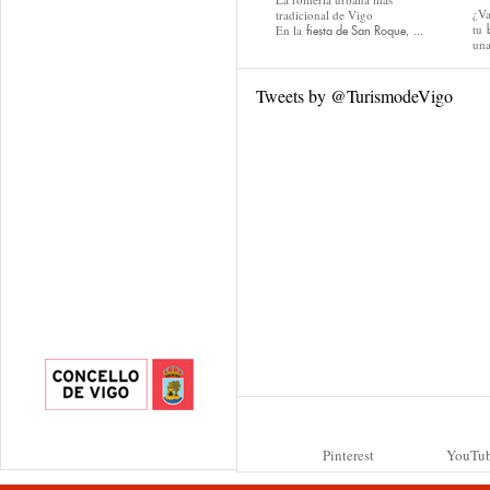
¿Va
tradicional de Vigo
tu
En la
, ...
fiesta de San Roque
una
Tweets by @TurismodeVigo
Pinterest
YouTu