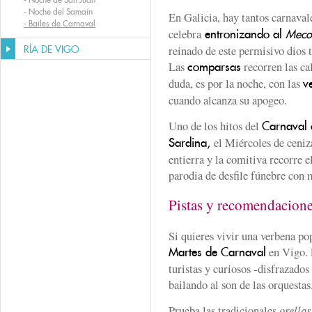
-
Noche del Samaín
En Galicia, hay tantos carnaval
-
Bailes de Carnaval
celebra
entronizando al
Meco
reinado de este permisivo dios t
RÍA DE VIGO
Las
recorren las cal
comparsas
duda, es por la noche, con las
v
cuando alcanza su apogeo.
Uno de los hitos del
Carnaval 
el Miércoles de ceniz
Sardina,
entierra y la comitiva recorre e
parodia de desfile fúnebre con 
Pistas y recomendacion
Si quieres vivir una verbena pop
en Vigo. 
Martes de Carnaval
turistas y curiosos -disfrazados
bailando al son de las orquestas
Prueba las tradicionales
orella