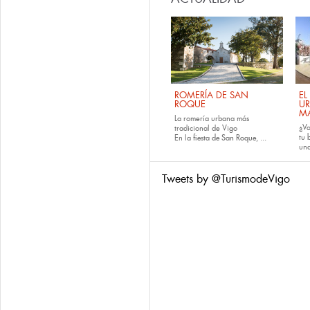
ROMERÍA DE SAN
EL
ROQUE
U
M
La romería urbana más
¿Va
tradicional de Vigo
tu
En la
fiesta de San Roque
, ...
una
Tweets by @TurismodeVigo