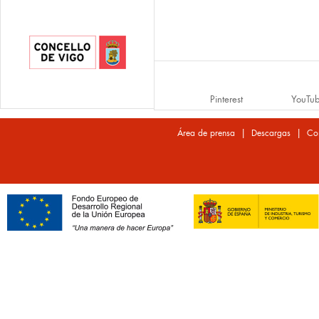
Pinterest
YouTu
|
|
Área de prensa
Descargas
Co