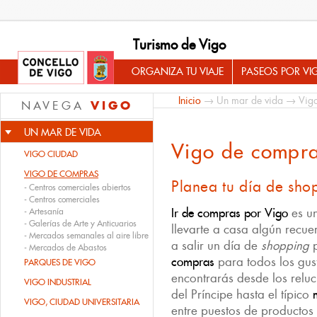
Turismo de Vigo
ORGANIZA TU VIAJE
PASEOS POR VI
Inicio
→
Un mar de vida
→ Vigo
VIGO
NAVEGA
UN MAR DE VIDA
Vigo de compr
VIGO CIUDAD
VIGO DE COMPRAS
Planea tu día de sho
-
Centros comerciales abiertos
-
Centros comerciales
Ir de compras por Vigo
es un
-
Artesanía
-
Galerías de Arte y Anticuarios
llevarte a casa algún recue
-
Mercados semanales al aire libre
a salir un día de
shopping
p
-
Mercados de Abastos
compras
para todos los gust
PARQUES DE VIGO
encontrarás desde los reluc
VIGO INDUSTRIAL
del Príncipe hasta el típico
VIGO, CIUDAD UNIVERSITARIA
entre puestos de productos 