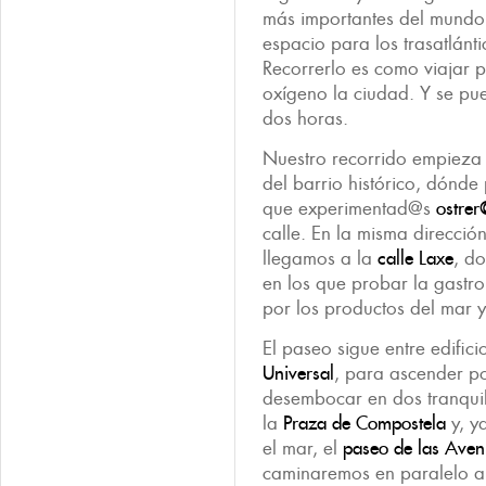
más importantes del mundo
espacio para los trasatlántic
Recorrerlo es como viajar p
oxígeno la ciudad. Y se p
dos horas.
Nuestro recorrido empieza e
del barrio histórico, dónd
que experimentad@s
ostrer
calle. En la misma direcció
llegamos a la
calle Laxe
, d
en los que probar la gast
por los productos del mar y
El paseo sigue entre edific
Universal
, para ascender po
desembocar en dos tranqui
la
Praza de Compostela
y, y
el mar, el
paseo de las Aven
caminaremos en paralelo a