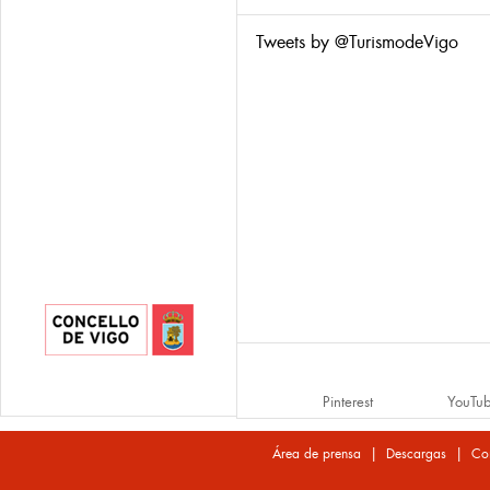
Tweets by @TurismodeVigo
Pinterest
YouTu
|
|
Área de prensa
Descargas
Co