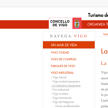
Turismo d
ORGANIZA TU
Inic
NAVEGA
VIGO
UN MAR DE VIDA
La
VIGO CIUDAD
VIGO DE COMPRAS
La 
PARQUES DE VIGO
Vigo
VIGO INDUSTRIAL
-
Vigo Naval
nuest
-
Vigo ciudad pesquera
final
-
La industria conservera
un pr
-
Frío industrial
-
Vigo a motor
la p
-
Vigo Innovación
Curb
-
Vigo de Negocios
peda
·
Ferias profesionales