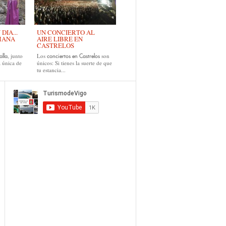
IA...
UN CONCIERTO AL
MANA
AIRE LIBRE EN
CASTRELOS
, junto
Los
son
alla
conciertos en Castrelos
a única de
únicos: Si tienes la suerte de que
tu estancia...