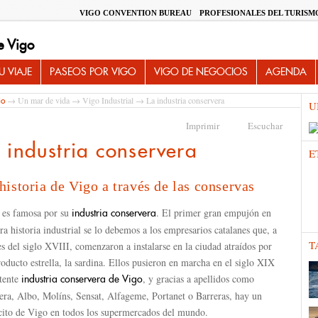
VIGO CONVENTION BUREAU
PROFESIONALES DEL TURISM
e Vigo
 VIAJE
PASEOS POR VIGO
VIGO DE NEGOCIOS
AGENDA
→
Un mar de vida
→
Vigo Industrial
→ La industria conservera
io
U
Imprimir
Escuchar
 industria conservera
E
historia de Vigo a través de las conservas
 es famosa por su
. El primer gran empujón en
industria conservera
ra historia industrial se lo debemos a los empresarios catalanes que, a
T
es del siglo XVIII, comenzaron a instalarse en la ciudad atraídos por
oducto estrella, la sardina. Ellos pusieron en marcha en el siglo XIX
otente
, y gracias a apellidos como
industria conservera de Vigo
era, Albo, Molíns, Sensat, Alfageme, Portanet o Barreras, hay un
cito de Vigo en todos los supermercados del mundo.