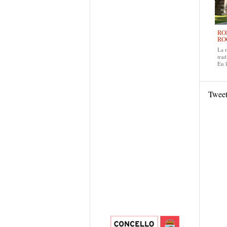
RO
RO
La 
trad
En 
Twee