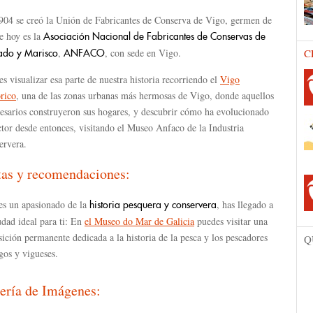
904 se creó la Unión de Fabricantes de Conserva de Vigo, germen de
e hoy es la
Asociación Nacional de Fabricantes de Conservas de
,
, con sede en Vigo.
C
ado y Marisco
ANFACO
s visualizar esa parte de nuestra historia recorriendo el
Vigo
rico
, una de las zonas urbanas más hermosas de Vigo, donde aquellos
esarios construyeron sus hogares, y descubrir cómo ha evolucionado
ctor desde entonces, visitando el Museo Anfaco de la Industria
ervera.
tas y recomendaciones:
res un apasionado de la
, has llegado a
historia pesquera y conservera
udad ideal para ti: En
el
Museo do Mar de Galicia
puedes visitar una
ición permanente dedicada a la historia de la pesca y los pescadores
Q
gos y vigueses.
ería de Imágenes: