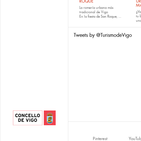
ROQUE
U
M
La romería urbana más
¿Va
tradicional de Vigo
tu
En la
fiesta de San Roque
, ...
una
Tweets by @TurismodeVigo
Pinterest
YouTu