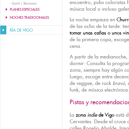
encuentro, pubs coloristas
-
Samil / Beiramar
música local o incluso gale
PLANES ESPECIALES
NOCHES TRADICIONALES
La noche empieza en
Churr
de las ocho de la tarde: ti
RÍA DE VIGO
tomar unas cañas o
unos vi
de la primera copa, escoge
cena.
A partir de la medianoche, 
dormir: Consulta la program
zona, siempre hay algún con
Luego, escoge entre decen
de reggae, de rock
bravú
,
funk, de música electróni
Pistas y recomendacio
La
zona
indie
de Vigo
está d
Cervantes. Desde el cruce 
calles Rogelio Abalde, Irm