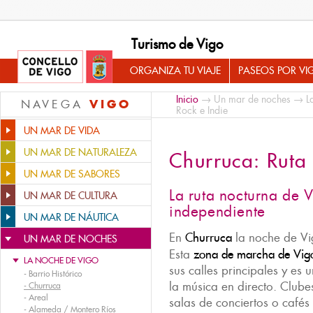
Turismo de Vigo
ORGANIZA TU VIAJE
PASEOS POR VI
Inicio
→
Un mar de noches
→
L
VIGO
NAVEGA
Rock e Indie
UN MAR DE VIDA
UN MAR DE NATURALEZA
Churruca: Ruta 
UN MAR DE SABORES
La ruta nocturna de 
UN MAR DE CULTURA
independiente
UN MAR DE NÁUTICA
En
Churruca
la noche de Vi
UN MAR DE NOCHES
Esta
zona de marcha de Vig
LA NOCHE DE VIGO
sus calles principales y es
-
Barrio Histórico
la música en directo. Clube
-
Churruca
-
Areal
salas de conciertos o cafés
-
Alameda / Montero Ríos