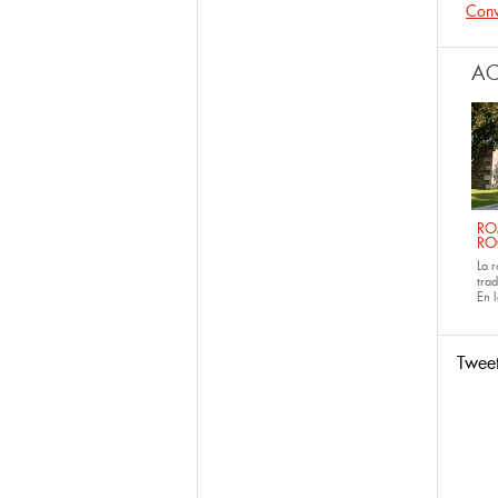
Conv
AC
RO
RO
La 
tra
En 
Twee