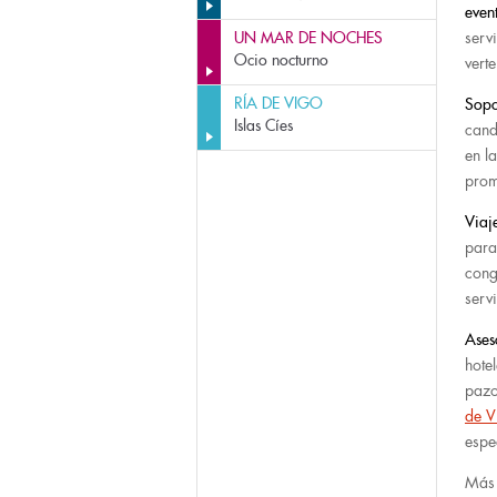
even
UN MAR DE NOCHES
serv
Ocio nocturno
verte
RÍA DE VIGO
Sopo
Islas Cíes
cand
en l
prom
Viaj
para
cong
serv
Ases
hote
pazo
de V
espe
Más 