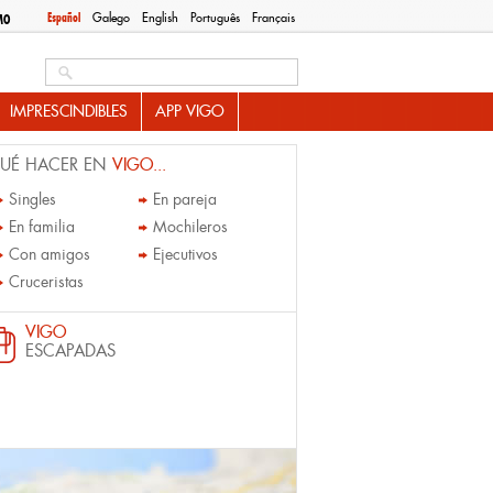
Español
Galego
English
Português
Français
MO
Search this site
IMPRESCINDIBLES
APP VIGO
UÉ HACER EN
VIGO...
Singles
En pareja
En familia
Mochileros
Con amigos
Ejecutivos
Cruceristas
VIGO
ESCAPADAS