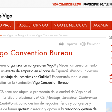
VIGO CONVENTION BUREAU
PROFESIONALES DEL TURIS
e Vigo
 VIAJE
PASEOS POR VIGO
VIGO DE NEGOCIOS
AGENDA
io
→
Vigo de Negocios
→ Vigo Convention Bureau
Q
Imprimir
Escuchar
igo Convention Bureau
ieres
organizar un congreso en Vigo
? ¿Necesitas asesoramiento
a un
evento de empresa
en el norte
de España? ¿Buscas un destino
a un
viaje de incentivos en Galicia
? Encontrarás todo lo que
sitas en la Fundación
Vigo Convention Bureau.
CB tiene por objeto la promoción de la ciudad de Vigo en el
or turístico profesional y MICE (
Meetings, Incentives, Conferences
Exhibitions
), como destino de negocios, ferias y congresos y
ce de forma
gratuita
asesoría y apoyo a la
creación y gestión de