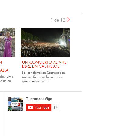
1 de 12
›
N
UN CONCIERTO AL AIRE
LIBRE EN CASTRELOS
ALLA
Los
conciertos en Castrelos
son
lla
, junto
únicos: Si tienes la suerte de
la única
que tu estancia...