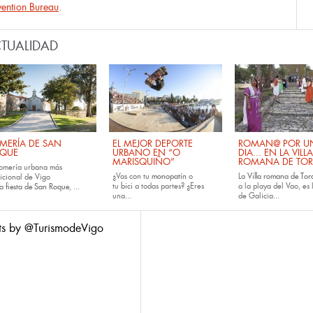
ention Bureau
.
TUALIDAD
MERÍA DE SAN
EL MEJOR DEPORTE
ROMAN@ POR U
QUE
URBANO EN “O
DIA... EN LA VILLA
MARISQUIÑO”
ROMANA DE TOR
romería urbana más
¿Vas con tu
monopatín
o
La
Villa romana de Tora
dicional de Vigo
tu
bici
a todas partes? ¿Eres
a la playa del Vao, es 
la
fiesta de San Roque
, ...
una...
de Galicia...
ts by @TurismodeVigo