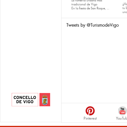
La romería urbana más
¿Va
tradicional de Vigo
tu
En la
fiesta de San Roque
, ...
una
Tweets by @TurismodeVigo
Pinterest
YouTu