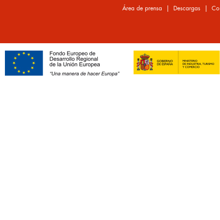
|
|
Área de prensa
Descargas
Co