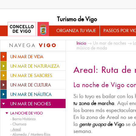
Turismo de Vigo
ORGANIZA TU VIAJE
PASEOS POR VI
Inicio
→
Un mar de noches
→
L
VIGO
NAVEGA
música de moda
UN MAR DE VIDA
UN MAR DE NATURALEZA
Areal: Ruta de
UN MAR DE SABORES
La noche de Vigo co
UN MAR DE CULTURA
UN MAR DE NÁUTICA
Si lo tuyo es bailar con los
tu zona de marcha
. Aquí en
UN MAR DE NOCHES
los bares más espectacula
LA NOCHE DE VIGO
En la zona de Areal no se e
-
Barrio Histórico
la
gente guapa
de Vigo
se d
-
Churruca
-
Areal
semana.
-
Alameda / Montero Ríos