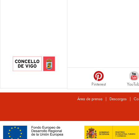
Pinterest
YouTu
|
|
Área de prensa
Descargas
Co