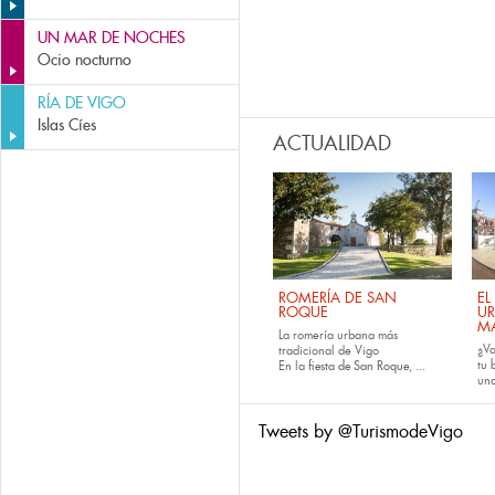
UN MAR DE NOCHES
Ocio nocturno
RÍA DE VIGO
Islas Cíes
ACTUALIDAD
ROMERÍA DE SAN
EL
ROQUE
U
M
La romería urbana más
¿Va
tradicional de Vigo
tu
En la
fiesta de San Roque
, ...
una
Tweets by @TurismodeVigo