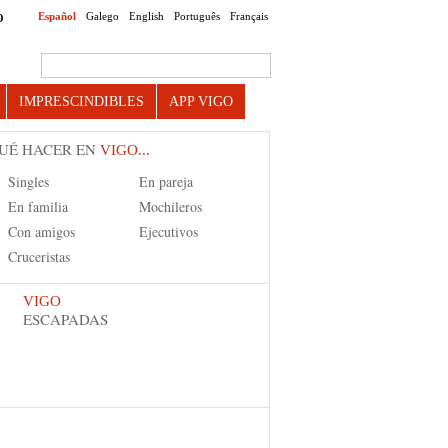
Español
Galego
English
Português
Français
O
Search this site
IMPRESCINDIBLES
APP VIGO
UÉ HACER EN
VIGO...
Singles
En pareja
En familia
Mochileros
Con amigos
Ejecutivos
Cruceristas
VIGO
ESCAPADAS