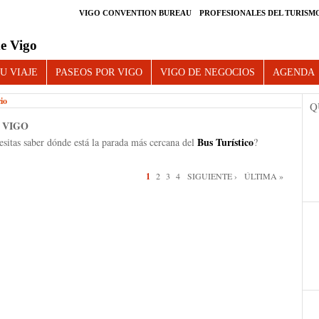
VIGO CONVENTION BUREAU
PROFESIONALES DEL TURISM
e Vigo
U VIAJE
PASEOS POR VIGO
VIGO DE NEGOCIOS
AGENDA
cio
Q
 VIGO
Bus Turístico
sitas saber dónde está la parada más cercana del
?
inas
1
2
3
4
SIGUIENTE ›
ÚLTIMA »