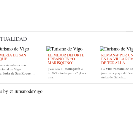
TUALIDAD
MERÍA DE SAN
EL MEJOR DEPORTE
ROMAN@ POR UN D
QUE
URBANO EN “O
EN LA VILLA RO
MARISQUIÑO”
DE TORALLA
romería urbana más
¿Vas con tu
monopatín
o
La
Villa romana de To
icional de Vigo
tu
bici
a todas partes? ¿Eres
junto a la playa del Vao
la
fiesta de San Roque
, ...
una...
única de Galicia...
ts by @TurismodeVigo