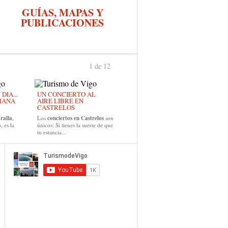
GUÍAS, MAPAS Y
PUBLICACIONES
1 de 12
›
IA...
UN CONCIERTO AL
MANA
AIRE LIBRE EN
CASTRELOS
ralla
,
Los
conciertos en Castrelos
son
, es la
únicos: Si tienes la suerte de que
tu estancia...