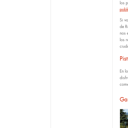
los 
pobl
Si v
de R
nos 
los 
ciud
Pis
En l
disf
com
Ga