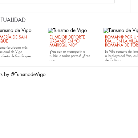
TUALIDAD
MERÍA DE SAN
EL MEJOR DEPORTE
ROMAN@ POR U
QUE
URBANO EN “O
DIA... EN LA VILLA
MARISQUIÑO”
ROMANA DE TOR
romería urbana más
¿Vas con tu
monopatín
o
La
Villa romana de Tora
dicional de Vigo
tu
bici
a todas partes? ¿Eres
a la playa del Vao, es 
la
fiesta de San Roque
, ...
una...
de Galicia...
ts by @TurismodeVigo