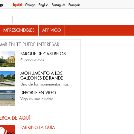
Español
Galego
English
Português
Français
MO
Search this site
IMPRESCINDIBLES
APP VIGO
AMBIÉN TE PUEDE INTERESAR
PARQUE DE CASTRELOS
El
parque más...
MONUMENTO A LOS
GALEONES DE RANDE
Uno de los
monumentos más...
DEPORTE EN VIGO
Vigo
es una ciudad...
ERCA DE AQUÍ
PARKING LA GUÍA