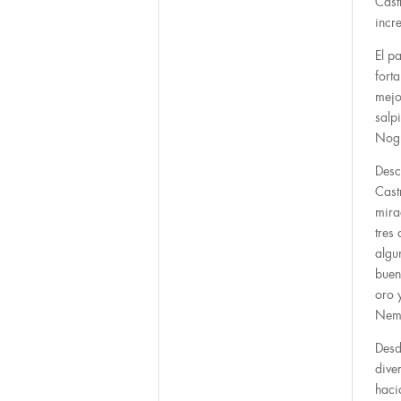
Cast
incre
El p
fort
mejo
salp
Nogu
Desc
Cast
mira
tres
algu
buen
oro 
Nemo
Desd
dive
haci