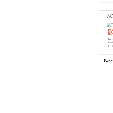
AC
RO
RO
La 
tra
En 
Twee