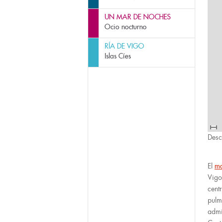
UN MAR DE NOCHES
Ocio nocturno
RÍA DE VIGO
Islas Cíes
Desc
El
mo
Vigo
cent
pulm
admi