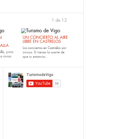
1 de 12
›
N
UN CONCIERTO AL AIRE
LIBRE EN CASTRELOS
ALLA
Los
conciertos en Castrelos
son
lla
, junto
únicos: Si tienes la suerte de
la única
que tu estancia...