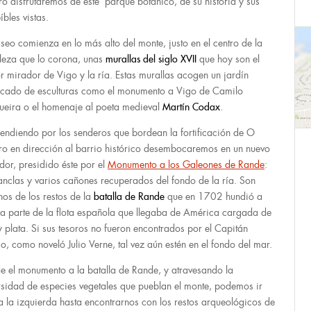
ro disfrutaremos de este parque botánico, de su historia y sus
íbles vistas.
aseo comienza en lo más alto del monte, justo en el centro de la
aleza que lo corona, unas
murallas del siglo XVII
que hoy son el
r mirador de Vigo y la ría. Estas murallas acogen un jardín
icado de esculturas como el monumento a Vigo de Camilo
eira o el homenaje al poeta medieval
Martín Codax
.
endiendo por los senderos que bordean la fortificación de O
ro en dirección al barrio histórico desembocaremos en un nuevo
dor, presidido éste por el
Monumento a los Galeones de Rande
:
 anclas y varios cañones recuperados del fondo de la ría. Son
nos de los restos de la
batalla de Rande
que en 1702 hundió a
a parte de la flota española que llegaba de América cargada de
y plata. Si sus tesoros no fueron encontrados por el Capitán
, como noveló Julio Verne, tal vez aún estén en el fondo del mar.
e el monumento a la batalla de Rande, y atravesando la
rsidad de especies vegetales que pueblan el monte, podemos ir
a la izquierda hasta encontrarnos con los restos arqueológicos de