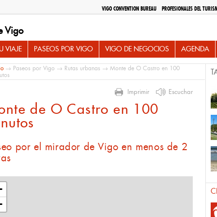
VIGO CONVENTION BUREAU
PROFESIONALES DEL TURIS
e Vigo
 VIAJE
PASEOS POR VIGO
VIGO DE NEGOCIOS
AGENDA
io
→
Paseos por Vigo
→
Rutas urbanas
→ Monte de O Castro en 100
T
utos
Imprimir
Escuchar
onte de O Castro en 100
nutos
seo por el mirador de Vigo en menos de 2
ras
+
C
−