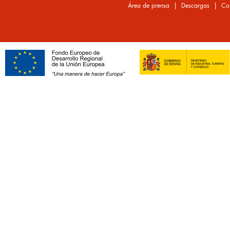
|
|
Área de prensa
Descargas
Co