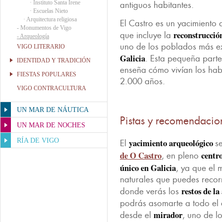
·
Instituto Santa Irene
antiguos habitantes.
·
Escuelas Nieto
·
Arquitectura religiosa
El Castro es un yacimiento
-
Monumentos de Vigo
reconstrucción
que incluye la
-
Arqueología
uno de los poblados más e
VIGO LITERARIO
Galicia
. Esta pequeña part
IDENTIDAD Y TRADICIÓN
enseña cómo vivían los habi
FIESTAS POPULARES
2.000 años.
VIGO CONTRACULTURA
UN MAR DE NÁUTICA
Pistas y recomendacio
UN MAR DE NOCHES
RÍA DE VIGO
yacimiento arqueológico
El
s
de O Castro
centr
, en pleno
único en Galicia
, ya que el
naturales que puedes recor
restos de l
donde verás los
podrás asomarte a todo el
mirador
desde el
, uno de l