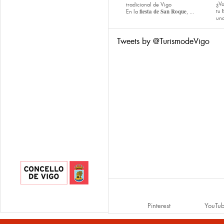
¿Va
tradicional de Vigo
fiesta de San Roque
tu
En la
, ...
una
Tweets by @TurismodeVigo
Pinterest
YouTu