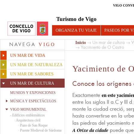
VIGO CONV
Turismo de Vigo
ORGANIZA TU VIAJE
PASEOS POR V
Inicio
→
Un mar de cultura
→
V
NAVEGA
VIGO
→ Yacimiento de O Castro
UN MAR DE VIDA
UN MAR DE NATURALEZA
Yacimiento de O
UN MAR DE SABORES
Conoce los orígenes
UN MAR DE CULTURA
MUSEOS Y EXPOSICIONES
en este yacimie
Exactamente
entre los siglos II a.C y III
MÚSICA Y ESPECTÁCULOS
monte la ciudad creció, ser
VIGO MONUMENTAL
hasta convertirse en la urb
-
Edificios emblemáticos
·
Arquitectura civil
las piedras del yacimiento
·
Pazo de San Roque
A Orixe da cidade
puede que s
·
Puente Medieval de Sárdoma