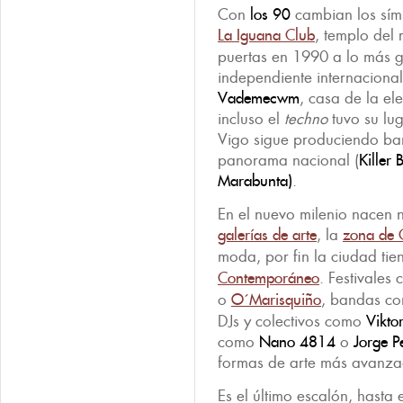
Con
los 90
cambian los sím
La Iguana Club
, templo del 
puertas en 1990 a lo más
independiente internacional
Vademecwm
, casa de la el
incluso el
techno
tuvo su lu
Vigo sigue produciendo ban
panorama nacional (
Killer 
Marabunta)
.
En el nuevo milenio nacen 
galerías de arte
, la
zona de 
moda, por fin la ciudad ti
Contemporáneo
. Festivales
o
O´M
arisquiño
, bandas c
DJs y colectivos como
Vikto
como
Nano 4814
o
Jorge P
formas de arte más avanza
Es el último escalón, hasta