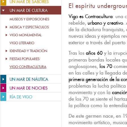
UN MAR DE SABORES
El espíritu undergro
UN MAR DE CULTURA
Vigo es Contracultura
: una 
MUSEOS Y EXPOSICIONES
rebelde,
urbano y creativo
. 
MÚSICA Y ESPECTÁCULOS
de la dictadura franquista
VIGO MONUMENTAL
nuevas ideas y ejemplos re
exterior a través del puerto
VIGO LITERARIO
IDENTIDAD Y TRADICIÓN
Tras los
años 60
y la irrupc
FIESTAS POPULARES
primeras bandas locales qu
anglosajones,
los 70
comien
VIGO CONTRACULTURA
en las calles y la llegada d
primera generación de la con
UN MAR DE NÁUTICA
problemas la lucha política
UN MAR DE NOCHES
movimiento y con la
canción
RÍA DE VIGO
de los 70 se siente el hart
la política como la entendí
De este germen nace, en 1
movimiento artístico, musica