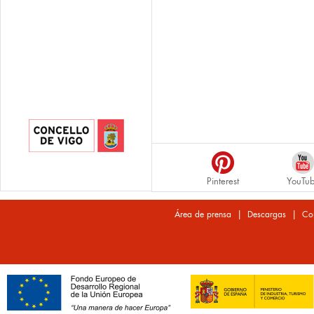
Pinterest
YouTu
|
|
Área de prensa
Descargas
Co