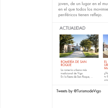
joven, de un lugar en el mu
en el que todos los movimi
periféricos tienen reflejo.
ACTUALIDAD
ROMERÍA DE SAN
EL
ROQUE
U
M
La romería urbana más
¿Va
tradicional de Vigo
tu
En la
fiesta de San Roque
, ...
una
Tweets by @TurismodeVigo