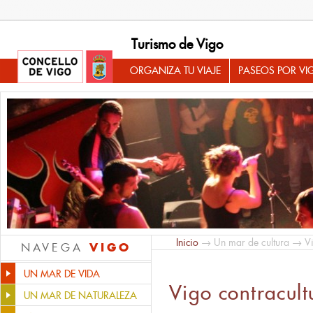
Turismo de Vigo
ORGANIZA TU VIAJE
PASEOS POR VI
Inicio
→
Un mar de cultura
→ Vig
VIGO
NAVEGA
UN MAR DE VIDA
Vigo contracult
UN MAR DE NATURALEZA