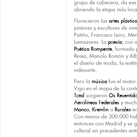
grupo de cabecera, da ese 
abriendo la etapa más loca
Florecieron las
artes plástic
pintores y escultores de ni
Patiño, Francisco Leiro, M
Lamazares. La
poesía
, con e
Poética Rompente
, formado 
Reixa, Manolo Romón y Alb
el diseño de moda, la estéti
videoarte.
Pero la
música
fue el motor
Vigo en el mapa de la cont
Total
surgieron
Os Resentid
Aerolíneas Federales
y much
Manco
,
Kremlin
o
Ruralex
er
Con menos de 300.000 habi
entonces con Madrid y se 
cultural sin precedentes en