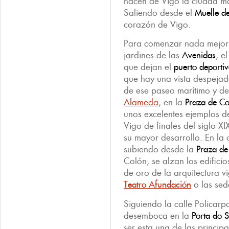
hacen de Vigo la ciudad m
Saliendo desde el
Muelle de
corazón de Vigo.
Para comenzar nada mejor 
jardines de las
Avenidas
, e
que dejan el
puerto deporti
que hay una vista despejada
de ese paseo marítimo y de
Alameda
, en la
Praza de Co
unos excelentes ejemplos de
Vigo de finales del siglo 
su mayor desarrollo. En la 
subiendo desde la
Praza de
Colón, se alzan los edificio
de oro de la arquitectura v
Teatro Afundación
o las sed
Siguiendo la calle Policarp
desemboca en la
Porta do S
ser esta una de las princip