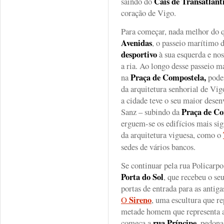
Cais de Transatlânt
saindo do
coração de Vigo.
Para começar, nada melhor do q
Avenidas
, o passeio marítimo 
desportivo
à sua esquerda e no
a ria. Ao longo desse passeio 
Praça de Compostela,
na
podem
da arquitetura senhorial de Vig
a cidade teve o seu maior dese
Praça de C
Sanz – subindo da
erguem-se os edifícios mais sig
da arquitetura viguesa, como o
sedes de vários bancos.
Se continuar pela rua Policarpo
Porta do Sol
, que recebeu o se
portas de entrada para as antig
Sireno
O
, uma escultura que r
metade homem que representa a
rua Príncipe,
começa a
pedonal