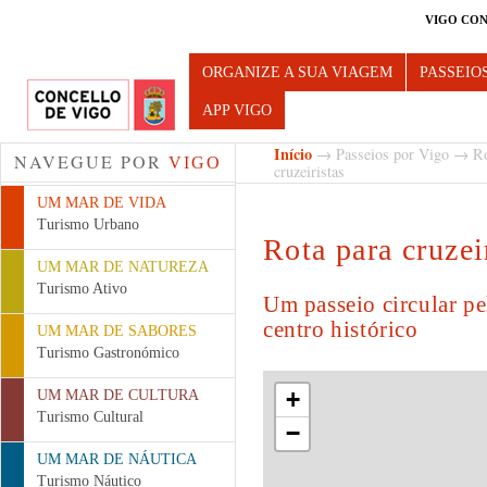
VIGO CON
Turismo de Vigo
ORGANIZE A SUA VIAGEM
PASSEIO
APP VIGO
Início
→
Passeios por Vigo
→
Ro
NAVEGUE POR
VIGO
cruzeiristas
UM MAR DE VIDA
Turismo Urbano
Rota para cruzei
UM MAR DE NATUREZA
Turismo Ativo
Um passeio circular p
centro histórico
UM MAR DE SABORES
Turismo Gastronómico
+
UM MAR DE CULTURA
Turismo Cultural
−
UM MAR DE NÁUTICA
Turismo Náutico