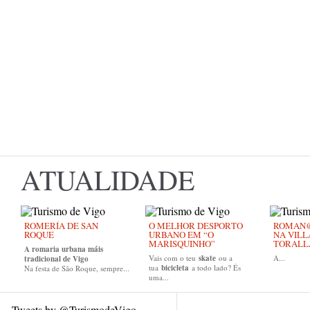
ATUALIDADE
ROMERÍA DE SAN
O MELHOR DESPORTO
ROMAN@ 
ROQUE
URBANO EM “O
NA VIL
MARISQUINHO”
TORALL
A romaria urbana máis
Vais com o teu
skate
ou a
A...
tradicional de Vigo
tua
bicicleta
a todo lado? És
Na festa de São Roque, sempre...
uma...
Tweets by @TurismodeVigo