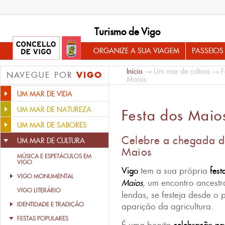
Turismo de Vigo
ORGANIZE A SUA VIAGEM
PASSEIOS
Início
→
Um mar de cultura
→
F
VIGO
NAVEGUE POR
Maios
UM MAR DE VIDA
UM MAR DE NATUREZA
Festa dos Maio
UM MAR DE SABORES
Celebre a chegada 
UM MAR DE CULTURA
Maios
MÚSICA E ESPETÁCULOS EM
VIGO
Vigo
tem a sua própria
fest
VIGO MONUMENTAL
Maios
, um encontro ancest
VIGO LITERÁRIO
lendas, se festeja desde o 
IDENTIDADE E TRADIÇÂO
aparição da agricultura.
FESTAS POPULARES