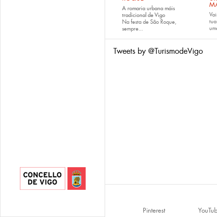
M
A romaria urbana máis
Vai
tradicional de Vigo
tu
Na festa de São Roque,
uma
sempre...
Tweets by @TurismodeVigo
Pinterest
YouTu