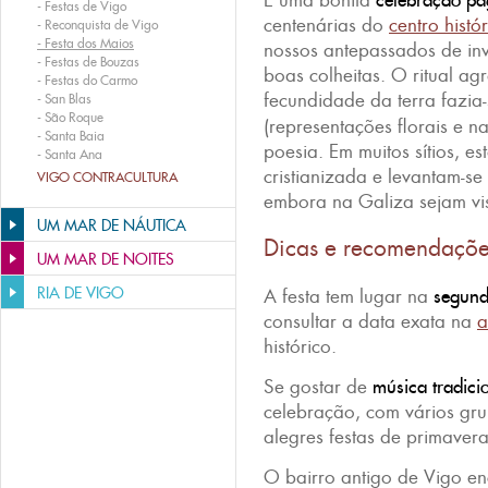
É uma bonita
celebração p
-
Festas de Vigo
centenárias do
centro histó
-
Reconquista de Vigo
-
Festa dos Maios
nossos antepassados de in
-
Festas de Bouzas
boas colheitas. O ritual ag
-
Festas do Carmo
fecundidade da terra fazia
-
San Blas
-
São Roque
(representações florais e na
-
Santa Baia
poesia. Em muitos sítios, es
-
Santa Ana
cristianizada e levantam-s
VIGO CONTRACULTURA
embora na Galiza sejam vi
UM MAR DE NÁUTICA
Dicas e recomendaçõ
UM MAR DE NOITES
RIA DE VIGO
A festa tem lugar na
segund
consultar a data exata na
a
histórico.
Se gostar de
música tradici
celebração, com vários grup
alegres festas de primaver
O bairro antigo de Vigo e