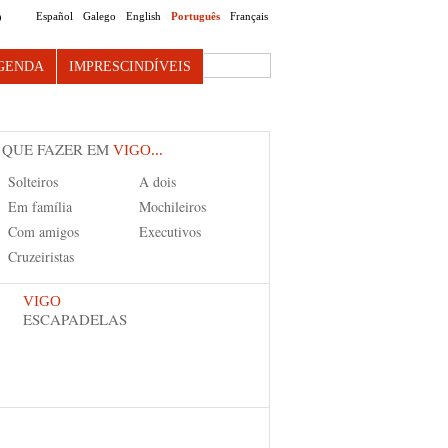
Español
Galego
English
Português
Français
O
Search this site
GENDA
IMPRESCINDÍVEIS
 QUE FAZER EM
VIGO...
Solteiros
A dois
Em família
Mochileiros
Com amigos
Executivos
Cruzeiristas
VIGO
ESCAPADELAS