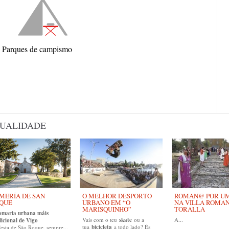
Parques de campismo
UALIDADE
MERÍA DE SAN
O MELHOR DESPORTO
ROMAN@ POR UM 
QUE
URBANO EM “O
NA VILLA ROMA
MARISQUINHO”
TORALLA
omaria urbana máis
Vais com o teu
skate
ou a
A...
dicional de Vigo
tua
bicicleta
a todo lado? És
esta de São Roque, sempre...