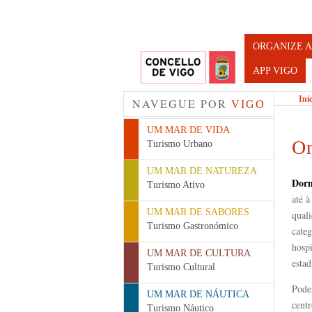
Turismo d
ORGANIZE A
APP VIGO
Iní
NAVEGUE POR
VIGO
UM MAR DE VIDA
On
Turismo Urbano
UM MAR DE NATUREZA
Dorm
Turismo Ativo
até à
UM MAR DE SABORES
qual
Turismo Gastronómico
categ
hospi
UM MAR DE CULTURA
esta
Turismo Cultural
Pode
UM MAR DE NÁUTICA
cent
Turismo Náutico