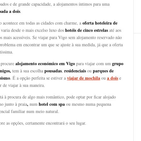
pados e de grande capacidade, a alojamentos íntimos para uma
pada a dois
.
oferta hoteleira de
 acontece em todas as cidades com charme, a
hotéis de cinco estrelas
varia desde o mais excelso luxo dos
até aos
s mais acessíveis. Se viajar para Vigo sem alojamento reservado não
problema em encontrar um que se ajuste à sua medida, já que a oferta
tíssima.
alojamento económico
em Vigo
grupo
 procure
para viajar com um
migos,
pousadas
residenciais
parques de
tem à sua escolha
,
ou
pismo
viajar de mochila
a dois
. É a opção perfeita se estiver a
ou
e
r de viajar à sua maneira.
tá à procura de algo mais romântico, pode optar por ficar alojado
,
hotel com spa
o junto à praia
num
ou mesmo numa pequena
encial familiar num meio natural.
re as opções, certamente encontrará o seu lugar.