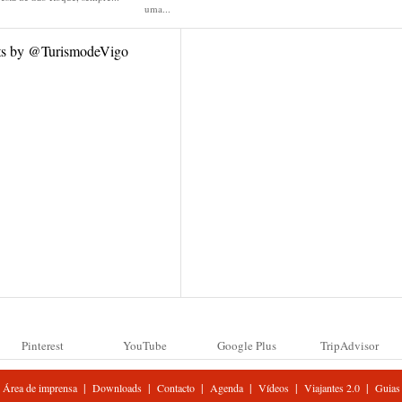
uma...
ts by @TurismodeVigo
Pinterest
YouTube
Google Plus
TripAdvisor
|
|
|
|
|
|
Área de imprensa
Downloads
Contacto
Agenda
Vídeos
Viajantes 2.0
Guias