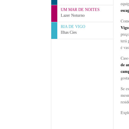
equi
esca
UM MAR DE NOITES
Lazer Noturno
Como
RIA DE VIGO
Vigo
Ilhas Cíes
preço
terá 
é vas
Caso
de a
cam
gosta
Se es
mesm
resid
Explo