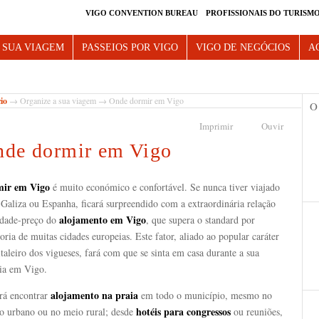
VIGO CONVENTION BUREAU
PROFISSIONAIS DO TURISM
e Vigo
 SUA VIAGEM
PASSEIOS POR VIGO
VIGO DE NEGÓCIOS
A
cio
→
Organize a sua viagem
→ Onde dormir em Vigo
O
Imprimir
Ouvir
de dormir em Vigo
ir em Vigo
é muito económico e confortável. Se nunca tiver viajado
 Galiza ou Espanha, ficará surpreendido com a extraordinária relação
alojamento em Vigo
idade-preço do
, que supera o standard por
oria de muitas cidades europeias. Este fator, aliado ao popular caráter
taleiro dos vigueses, fará com que se sinta em casa durante a sua
dia em Vigo.
alojamento na praia
rá encontrar
em todo o município, mesmo no
hotéis para congressos
ro urbano ou no meio rural; desde
ou reuniões,