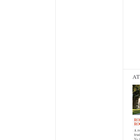
AT
RO
RO
A r
tra
Na f