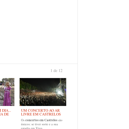
1 de 12
›
DIA...
UM CONCERTO AO AR
NA DE
LIVRE EM CASTRELOS
Os
concertos em Castrelos
são
únicos: se tiver sorte e a sua
estadia em Vigo...