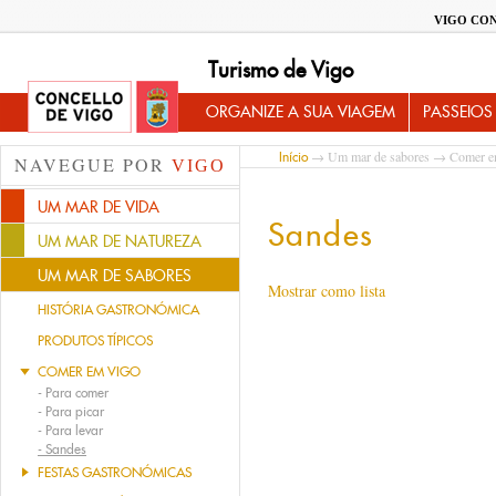
VIGO CO
Turismo de Vigo
ORGANIZE A SUA VIAGEM
PASSEIOS
→
Um mar de sabores
→
Comer e
Início
NAVEGUE POR
VIGO
UM MAR DE VIDA
Sandes
UM MAR DE NATUREZA
UM MAR DE SABORES
Mostrar como lista
HISTÓRIA GASTRONÓMICA
PRODUTOS TÍPICOS
COMER EM VIGO
-
Para comer
-
Para picar
-
Para levar
-
Sandes
FESTAS GASTRONÓMICAS