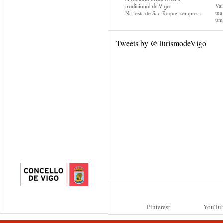
Vai
tradicional de Vigo
tu
Na festa de São Roque, sempre...
uma
Tweets by @TurismodeVigo
Pinterest
YouTu