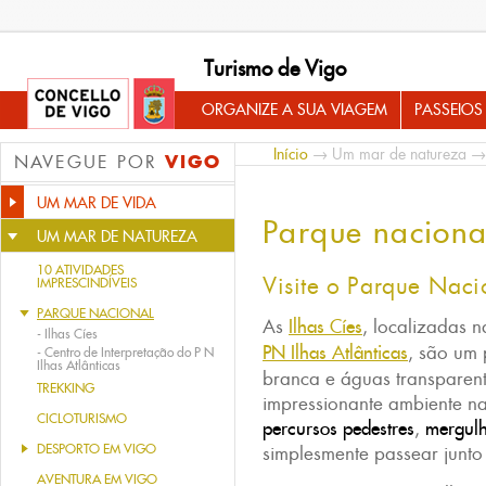
Turismo de Vigo
ORGANIZE A SUA VIAGEM
PASSEIOS
Início
→
Um mar de natureza
→ 
VIGO
NAVEGUE POR
UM MAR DE VIDA
Parque naciona
UM MAR DE NATUREZA
10 ATIVIDADES
Visite o Parque Nacio
IMPRESCINDÍVEIS
PARQUE NACIONAL
As
Ilhas Cíes
,
localizadas 
-
Ilhas Cíes
PN Ilhas Atlânticas
, são um 
-
Centro de Interpretação do P N
Ilhas Atlânticas
branca e águas transparen
TREKKING
impressionante ambiente na
CICLOTURISMO
percursos pedestres
,
mergulh
DESPORTO EM VIGO
simplesmente passear junto
AVENTURA EM VIGO