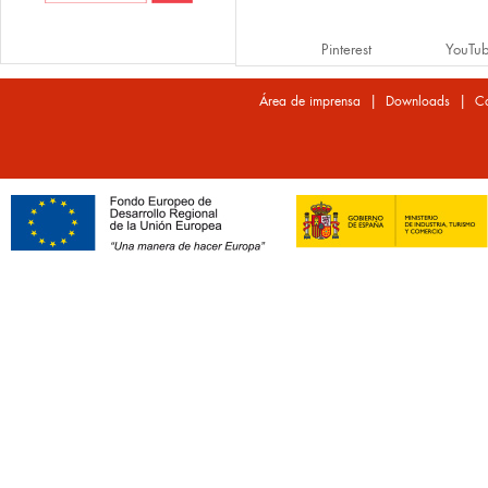
Pinterest
YouTu
|
|
Área de imprensa
Downloads
Co