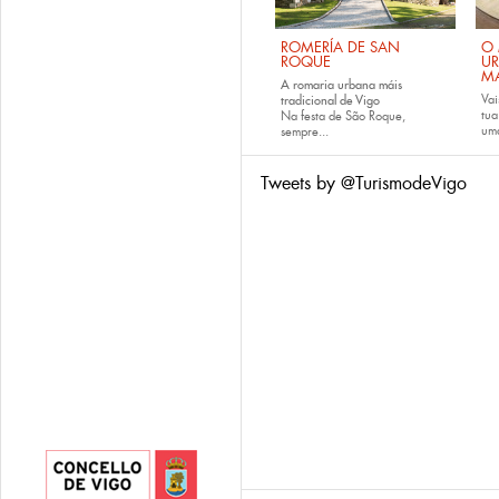
ROMERÍA DE SAN
O 
ROQUE
U
M
A romaria urbana máis
Vai
tradicional de Vigo
tu
Na festa de São Roque,
uma
sempre...
Tweets by @TurismodeVigo