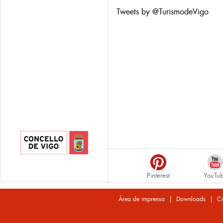
Tweets by @TurismodeVigo
Pinterest
YouTu
|
|
Área de imprensa
Downloads
Co