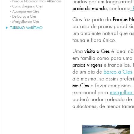
unidas por um longo areal
-
Parque Nacional Ilhas Atlânticas
-
Como chegar a Cíes
praia do mundo,
conforme
-
Acampar em Cíes
-
De barco a Cíes
Cíes faz parte do
Parque Na
-
Mergulho em Cíes
paraíso de praias paradisía
TURISMO MARÍTIMO
um ambiente natural que as
fauna e flora único.
Uma
visita a Cíes
é ideal nã
em família como para uma
praias virgens
e tranquilas.
de um dia de
barco a Cíes
até mesmo, se assim prefer
em Cíes
a fazer campismo. 
excecional para
mergulhar 
poderá nadar rodeado de r
autóctones, de menor tama