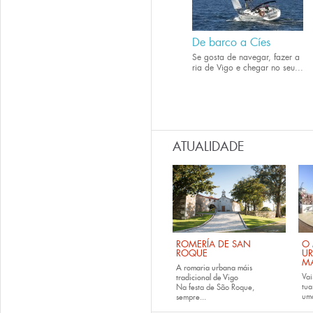
De barco a Cíes
Se gosta de navegar, fazer a
ria de Vigo e chegar no seu...
ATUALIDADE
ROMERÍA DE SAN
O 
ROQUE
U
M
A romaria urbana máis
Vai
tradicional de Vigo
tu
Na festa de São Roque,
uma
sempre...