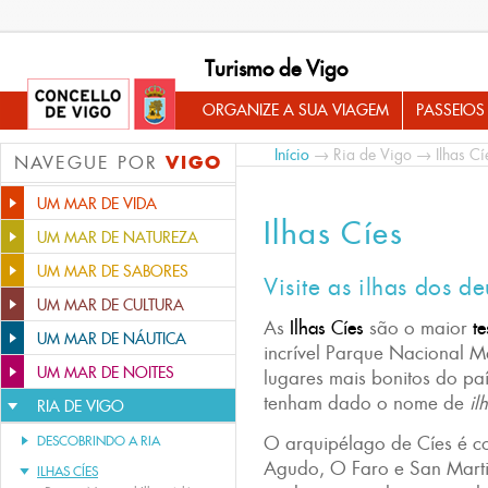
Turismo de Vigo
ORGANIZE A SUA VIAGEM
PASSEIOS
Início
→
Ria de Vigo
→ Ilhas Cí
VIGO
NAVEGUE POR
UM MAR DE VIDA
Ilhas Cíes
UM MAR DE NATUREZA
UM MAR DE SABORES
Visite as ilhas dos d
UM MAR DE CULTURA
As
Ilhas Cíes
são o maior
te
UM MAR DE NÁUTICA
incrível Parque Nacional Ma
UM MAR DE NOITES
lugares mais bonitos do pa
tenham dado o nome de
il
RIA DE VIGO
O arquipélago de Cíes é c
DESCOBRINDO A RIA
Agudo, O Faro e San Marti
ILHAS CÍES