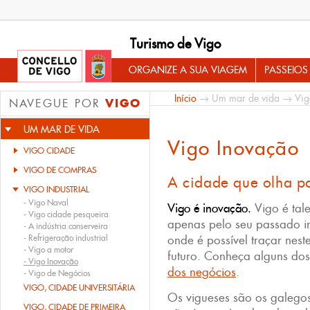
Turismo de Vigo
ORGANIZE A SUA VIAGEM
PASSEIOS
Início
→
Um mar de vida
→
Vig
VIGO
NAVEGUE POR
UM MAR DE VIDA
Vigo Inovação
VIGO CIDADE
VIGO DE COMPRAS
A cidade que olha pa
VIGO INDUSTRIAL
-
Vigo Naval
Vigo é inovação.
Vigo é tale
-
Vigo cidade pesqueira
apenas pelo seu passado in
-
A indústria conserveira
-
Refrigeração industrial
onde é possível traçar nest
-
Vigo a motor
futuro. Conheça alguns dos
-
Vigo Inovação
dos negócios
.
-
Vigo de Negócios
VIGO, CIDADE UNIVERSITÁRIA
Os vigueses são os galego
VIGO, CIDADE DE PRIMEIRA