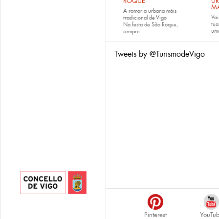
ROQUE
U
M
A romaria urbana máis
Vai
tradicional de Vigo
tu
Na festa de São Roque,
uma
sempre...
Tweets by @TurismodeVigo
Pinterest
YouTu