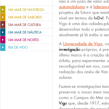
não é um juízo de valor su
automobilismo
e à
lideranç
UM MAR DE NATUREZA
projetos de futuro que man
UM MAR DE SABORES
nível em termos de
I+D+I
. 
Vigo é uma das cidades-pi
UM MAR DE CULTURA
desenvolver todo o potencia
UM MAR DE NÁUTICA
atualmente já lá estão a se
UM MAR DE NOITES
A
Universidade de Vigo
, c
RIA DE VIGO
investigação
próprios, é pre
último marco é a criação 
órbita, para experimentar 
reconfigurável em voo, com
radiação dos anéis de Van 
solares.
Fazem-se investigações ta
preservar o nosso meio marí
como o Campus do Mar o
Vigo
que, desde 1917, estu
desenvolvimento da aquicul