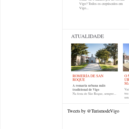
Vigo? Todos os crepúsculos em
Vigo...
ATUALIDADE
ROMERÍA DE SAN
O 
ROQUE
UR
MA
A romaria urbana máis
Vai
tradicional de Vigo
tu
Na festa de São Roque, sempre...
uma
Tweets by @TurismodeVigo