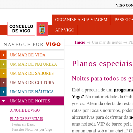
VIGO CON
Turismo de Vigo
ORGANIZE A SUA VIAGEM
PASSEIO
APP VIGO
Início
→
Um mar de noites
→ Pla
NAVEGUE POR
VIGO
UM MAR DE VIDA
Planos especiais
UM MAR DE NATUREZA
UM MAR DE SABORES
Noites para todos os g
UM MAR DE CULTURA
programa
Está a procura de um
UM MAR DE NÁUTICA
Vigo?
Na maior cidade da Galiz
UM MAR DE NOITES
gostos. Além da oferta de resta
rotas por locais noturnos, pode
A NOITE DE VIGO
n
alternativas para desfrutar da
PLANOS ESPECIAIS
uma noitada VIP de barco pela 
-
Festas em Barco
monumental sob a lua cheia? O
-
Passeios Noturnos por Vigo