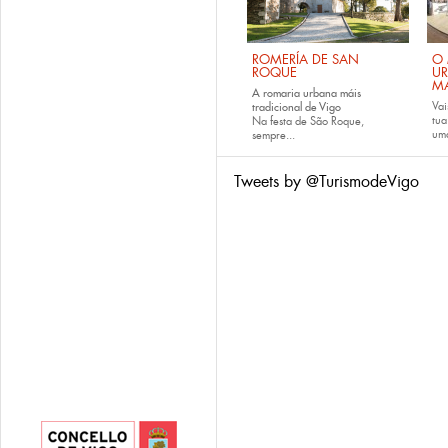
ROMERÍA DE SAN
O 
ROQUE
U
M
A romaria urbana máis
Vai
tradicional de Vigo
tu
Na festa de São Roque,
uma
sempre...
Tweets by @TurismodeVigo