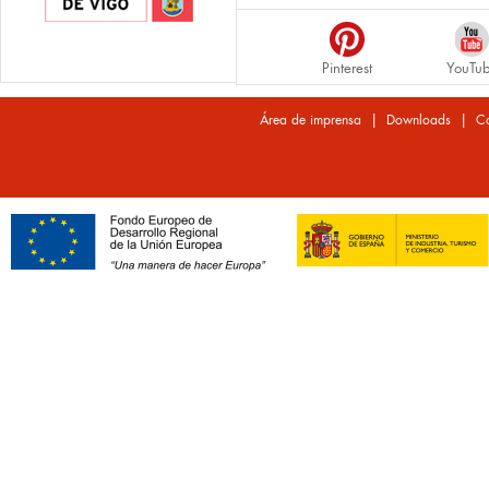
Pinterest
YouTu
|
|
Área de imprensa
Downloads
Co