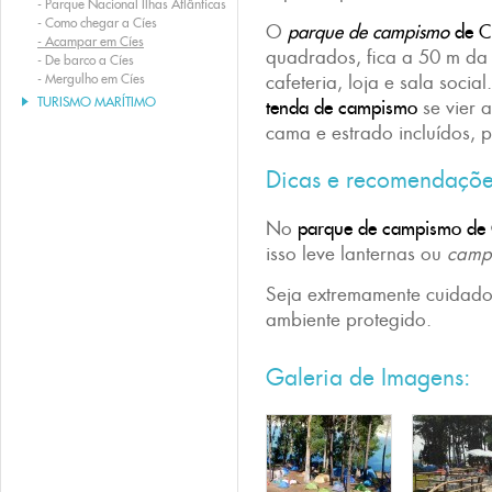
-
Parque Nacional Ilhas Atlânticas
-
Como chegar a Cíes
O
parque de campismo
de C
-
Acampar em Cíes
quadrados, fica a 50 m da 
-
De barco a Cíes
-
Mergulho em Cíes
cafeteria, loja e sala soci
TURISMO MARÍTIMO
tenda de campismo
se vier 
cama e estrado incluídos, p
Dicas e recomendaçõ
No
parque de campismo de
isso leve lanternas ou
camp
Seja extremamente cuidado
ambiente protegido.
Galeria de Imagens: