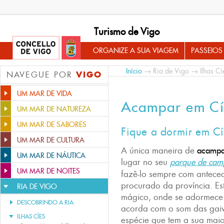
Turismo de Vigo
ORGANIZE A SUA VIAGEM
PASSEIOS
Início
→
Ria de Vigo
→
Ilhas Cí
VIGO
NAVEGUE POR
UM MAR DE VIDA
Acampar em Cí
UM MAR DE NATUREZA
UM MAR DE SABORES
Fique a dormir em Cí
UM MAR DE CULTURA
A única maneira de
acampa
UM MAR DE NÁUTICA
lugar no seu
parque de cam
UM MAR DE NOITES
fazê-lo sempre com anteced
procurado da província. Es
RIA DE VIGO
mágico, onde se adormece 
DESCOBRINDO A RIA
acorda com o som das gaiv
ILHAS CÍES
espécie que tem a sua maio