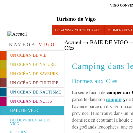
VIGO CONVE
Turismo de Vigo
ORGANISEZ VOTRE VOYAGE
PROMENADES D
Accueil
→
BAIE DE VIGO
NAVEGA
VIGO
Cíes
UN OCÉAN DE VIE
Camping dans le
UN OCÉAN DE NATURE
UN OCÉAN DE SAVEURS
Dormez aux Cíes
UN OCÉAN DE CULTURE
camper aux 
La seule façon de
UN OCÉAN DE NAUTISME
camping
,
parcelle dans son
de 8
UN OCÉAN DE NUITS
l'avance parce qu'il s'agit du c
BAIE DE VIGO
province. Il se trouve dans un 
dormirez en écoutant la houle et
DÉCOUVRIR LA BAIE DE
VIGO
des goélands leucophées, une es
ÎLES CÍES