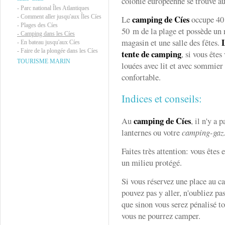
colonie européenne se trouve au
-
Parc national Îles Atlantiques
-
Comment aller jusqu'aux Îles Cíes
camping de Cíes
Le
occupe 40 
-
Plages des Cíes
50 m de la plage et possède un r
-
Camping dans les Cíes
magasin et une salle des fêtes.
-
En bateau jusqu'aux Cíes
-
Faire de la plongée dans les Cíes
tente de camping
, si vous êtes
TOURISME MARIN
louées avec lit et avec sommie
confortable.
Indices et conseils:
camping de Cíes
Au
, il n'y a 
lanternes ou votre
camping-gaz
Faites très attention: vous êtes
un milieu protégé.
Si vous réservez une place au c
pouvez pas y aller, n'oubliez pa
que sinon vous serez pénalisé t
vous ne pourrez camper.