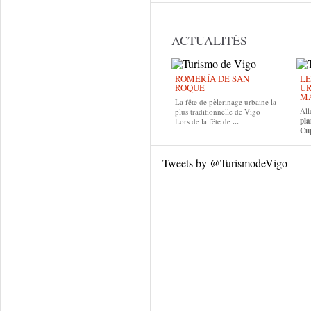
ACTUALITÉS
ROMERÍA DE SAN
LE
ROQUE
UR
MA
La fête de pèlerinage urbaine la
All
plus traditionnelle de Vigo
pla
Lors de la fête de
...
Cup
Tweets by @TurismodeVigo