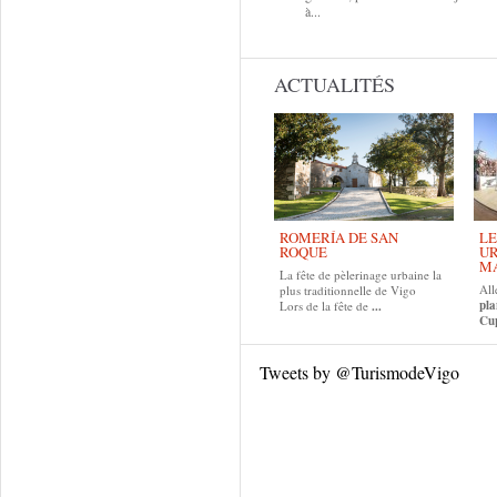
à...
ACTUALITÉS
ROMERÍA DE SAN
LE
ROQUE
UR
MA
La fête de pèlerinage urbaine la
All
plus traditionnelle de Vigo
pla
Lors de la fête de
...
Cup
Tweets by @TurismodeVigo