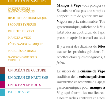
UN OCÉAN DE SAVEURS
Manger à Vigo
vous plongera d
10 EXPÉRIENCES
Sa cuisine n'est pas une simple
GASTRONOMIQUES
l'opportunité de goûter aux me
HISTOIRE GASTRONOMIQUE
Vigo
à un prix raisonnable. Tou
PRODUITS TYPIQUES
gastronomique galicienne à Vigo
habitudes au quotidien: de l'apér
RECETTES DE VIGO
pression après le travail ou le
c
MANGER À VIGO
FÊTES GASTRONOMIQUES
fête
Il y a aussi des dizaines de
exalter les produits galiciens. Il
MARCHÉS CNTRAUX
recettes classiques espagnoles, t
GASTRONOMIE POUR
CURIEUX
feira
.
cuisine de Vig
Le succès de la
UN OCÉAN DE CULTURE
cuisine galicien
tradition de la
UN OCÉAN DE NAUTISME
savoureuse et reconnue d'Espagn
UN OCÉAN DE NUITS
manger à
gastronomiques pour
Vigo qui fournit les meilleures
BAIE DE VIGO
à nos marchés centraux et à nos 