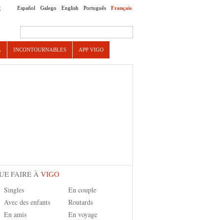
Español
Galego
English
Português
Français
E
Search this site
A
INCONTOURNABLES
APP VIGO
UE FAIRE À
VIGO
Singles
En couple
Avec des enfants
Routards
En amis
En voyage