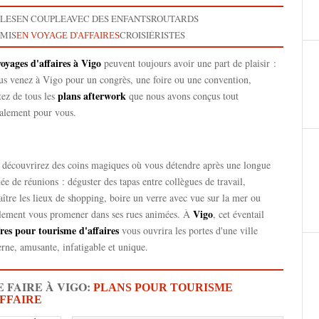
GLES
EN COUPLE
AVEC DES ENFANTS
ROUTARDS
AMIS
CROISIÉRISTES
EN VOYAGE D'AFFAIRES
voyages d'affaires à Vigo
peuvent toujours avoir une part de plaisir :
us venez à Vigo pour un congrès, une foire ou une convention,
plans afterwork
tez de tous les
que nous avons conçus tout
ialement pour vous.
 découvrirez des coins magiques où vous détendre après une longue
ée de réunions : déguster des tapas entre collègues de travail,
ître les lieux de shopping, boire un verre avec vue sur la mer ou
Vigo
lement vous promener dans ses rues animées. À
, cet éventail
fres pour tourisme d'affaires
vous ouvrira les portes d'une ville
ne, amusante, infatigable et unique.
 FAIRE À VIGO:
PLANS POUR TOURISME
AFFAIRE