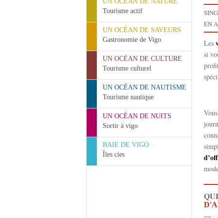
UN OCÉAN DE NATURE
Tourisme actif
SIN
EN 
UN OCÉAN DE SAVEURS
Gastronomie de Vigo
Les
si vo
UN OCÉAN DE CULTURE
profi
Tourisme culturel
spéc
UN OCÉAN DE NAUTISME
Tourisme nautique
Vous
UN OCÉAN DE NUITS
journ
Sortir à vigo
conna
BAIE DE VIGO
simp
Îles cíes
d’of
moder
QUE
D'