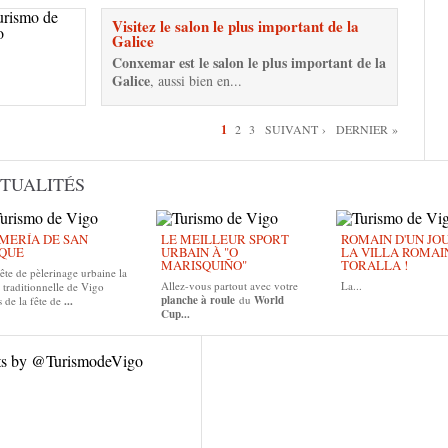
Visitez le salon le plus important de la
Galice
Conxemar est le salon le plus important de la
Galice
, aussi bien en...
es
1
2
3
SUIVANT ›
DERNIER »
TUALITÉS
MERÍA DE SAN
LE MEILLEUR SPORT
ROMAIN D'UN JOUR
QUE
URBAIN À "O
LA VILLA ROMAI
MARISQUIÑO"
TORALLA !
ête de pèlerinage urbaine la
Allez-vous partout avec votre
La...
 traditionnelle de Vigo
planche à roule
du
World
 de la fête de
...
Cup...
ts by @TurismodeVigo