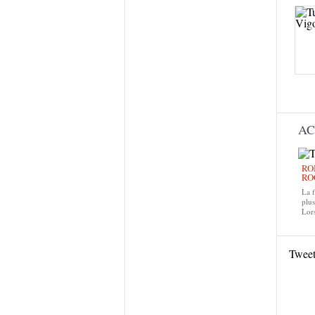
Pag
AC
RO
RO
La f
plus
Lors
Twee