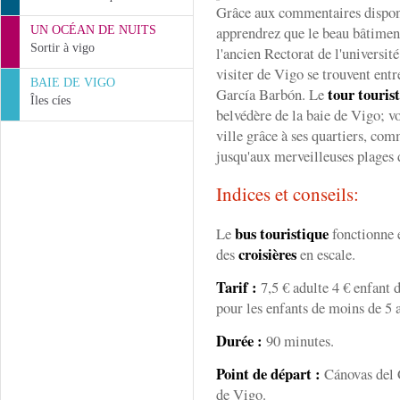
Grâce aux commentaires dispo
apprendrez que le beau bâtiment
UN OCÉAN DE NUITS
Sortir à vigo
l'ancien Rectorat de l'universit
visiter de Vigo se trouvent entr
BAIE DE VIGO
tour touris
García Barbón. Le
Îles cíes
belvédère de la baie de Vigo; vo
ville grâce à ses quartiers, co
jusqu'aux merveilleuses plages
Indices et conseils:
bus touristique
Le
fonctionne e
croisières
des
en escale.
Tarif :
7,5 € adulte 4 € enfant d
pour les enfants de moins de 5 
Durée :
90 minutes.
Point de départ :
Cánovas del 
de Vigo.