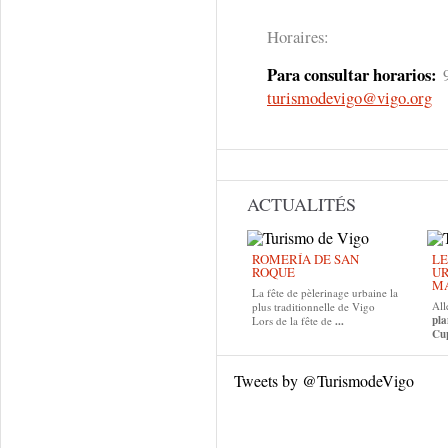
Horaires:
Para consultar horarios:
9
turismodevigo@vigo.org
ACTUALITÉS
ROMERÍA DE SAN
LE
ROQUE
UR
MA
La fête de pèlerinage urbaine la
All
plus traditionnelle de Vigo
pla
Lors de la fête de
...
Cup
Tweets by @TurismodeVigo