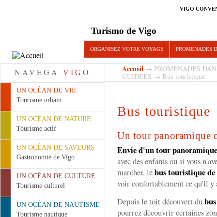
VIGO CONVE
Turismo de Vigo
ORGANISEZ VOTRE VOYAGE
PROMENADES D
Accueil
→
PROMENADES DAN
NAVEGA
VIGO
GUIDÉES
→ Bus touristique
UN OCÉAN DE VIE
Tourisme urbain
Bus touristique
UN OCÉAN DE NATURE
Tourisme actif
Un tour panoramique 
UN OCÉAN DE SAVEURS
Envie d'un tour panoramiqu
Gastronomie de Vigo
avec des enfants ou si vous n'a
bus touristique de
marcher, le
UN OCÉAN DE CULTURE
voir confortablement ce qu'il y
Tourisme culturel
bus
Depuis le toit découvert du
UN OCÉAN DE NAUTISME
pourrez découvrir certaines zon
Tourisme nautique