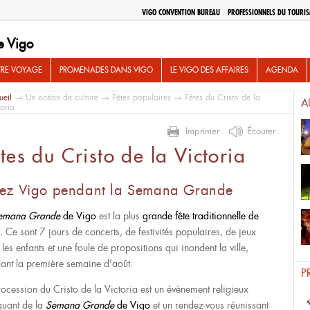
VIGO CONVENTION BUREAU
PROFESSIONNELS DU TOURI
e Vigo
TRE VOYAGE
PROMENADES DANS VIGO
LE VIGO DES AFFAIRES
AGENDA
ueil
→
Un océan de culture
→
Fêtes populaires
→ Fêtes du Cristo de la
A
toria
Imprimer
Écouter
tes du Cristo de la Victoria
vez Vigo pendant la Semana Grande
emana Grande
de Vigo
est la plus
grande fête traditionnelle de
o.
Ce sont 7 jours de concerts, de festivités populaires, de jeux
les enfants et une foule de propositions qui inondent la ville,
ant la première semaine d'août.
P
rocession du Cristo de la Victoria est un évènement religieux
uant de la
Semana Grande
de Vigo
et un rendez-vous réunissant