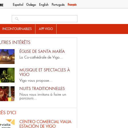
Español
Galego
English
Português
Français
SME
Search this site
INCONTOURNABLES
APP VIGO
UTRES INTÉRÊTS
ÉGLISE DE SANTA MARÍA
La
Co-cathédrale de Vigo...
MUSIQUE ET SPECTACLES À
VIGO
Vigo
vous propose...
NUITS TRADITIONNELLES
Nous vous invitons à faire un
parcours...
RÈS D'ICI
CENTRO COMERCIAL VIALIA
ESTACIÓN DE VIGO