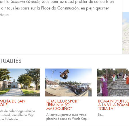
ant la
Semana Grande
, vous pourrez aussi profiter de concerts en
 air tous les soirs sur la Place da Constitución, en plein quartier
rique.
TUALITÉS
MERÍA DE SAN
LE MEILLEUR SPORT
ROMAIN D'UN JO
QUE
URBAIN À "O
À LA VILLA ROMA
MARISQUIÑO"
TORALLA !
fête de pèlerinage urbaine
Allez-vous partout avec votre
La...
lus traditionnelle de Vigo
planche à roule
du
World Cup...
 de la fête de
...