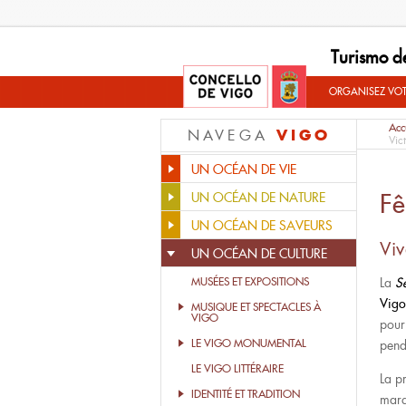
Turismo d
ORGANISEZ VO
Acc
VIGO
NAVEGA
Vic
UN OCÉAN DE VIE
Fê
UN OCÉAN DE NATURE
UN OCÉAN DE SAVEURS
Vi
UN OCÉAN DE CULTURE
MUSÉES ET EXPOSITIONS
La
S
Vig
MUSIQUE ET SPECTACLES À
VIGO
pour 
LE VIGO MONUMENTAL
pend
LE VIGO LITTÉRAIRE
La p
IDENTITÉ ET TRADITION
marq