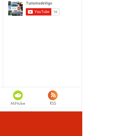
MiNube
RSS