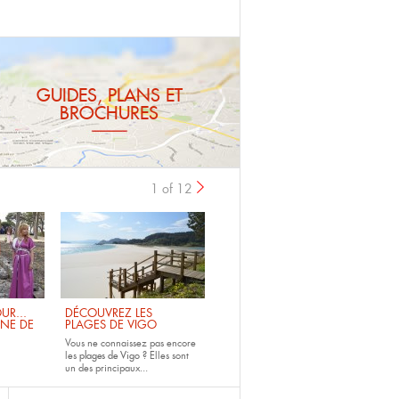
GUIDES, PLANS ET
BROCHURES
1 of 12
UR...
DÉCOUVREZ LES
INE DE
PLAGES DE VIGO
Vous ne connaissez pas encore
les
plages de Vigo ?
Elles sont
un des principaux...