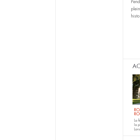
Pend
plein
histo
AC
RO
RO
La 
la p
Lors