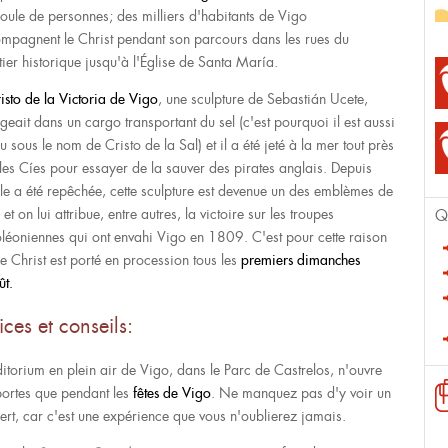
foule de personnes; des milliers d'habitants de Vigo
mpagnent le Christ pendant son parcours dans les rues du
tier historique jusqu'à l'Église de Santa María.
isto de la Victoria de Vigo
, une sculpture de Sebastián Ucete,
geait dans un cargo transportant du sel (c'est pourquoi il est aussi
 sous le nom de Cristo de la Sal) et il a été jeté à la mer tout près
Îles Cíes pour essayer de la sauver des pirates anglais. Depuis
lle a été repêchée, cette sculpture est devenue un des emblèmes de
et on lui attribue, entre autres, la victoire sur les troupes
Q
léoniennes qui ont envahi Vigo en 1809. C'est pour cette raison
le Christ est porté en procession tous les
premiers dimanches
ût.
ices et conseils:
ditorium en plein air de Vigo, dans le Parc de Castrelos, n'ouvre
portes que pendant les
fêtes de Vigo
. Ne manquez pas d'y voir un
ert, car c'est une expérience que vous n'oublierez jamais.