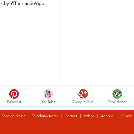
ts by @TurismodeVigo
Pinterest
YouTube
Google Plus
TripAdvisor
|
|
|
|
|
Zone de presse
Téléchargements
Contact
Vidéos
Agenda
Guides