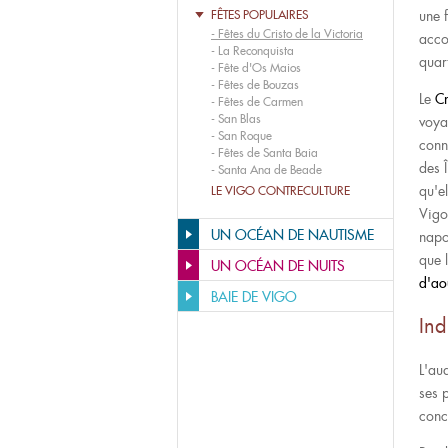
FÊTES POPULAIRES
une 
-
Fêtes du Cristo de la Victoria
acco
-
La Reconquista
quar
-
Fête d'Os Maios
-
Fêtes de Bouzas
Le
Cr
-
Fêtes de Carmen
-
San Blas
voya
-
San Roque
connu
-
Fêtes de Santa Baia
des 
-
Santa Ana de Beade
qu'e
LE VIGO CONTRECULTURE
Vigo 
UN OCÉAN DE NAUTISME
napo
que 
UN OCÉAN DE NUITS
d'ao
BAIE DE VIGO
Ind
L'au
ses 
conc